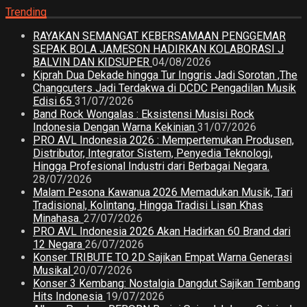
Trending
RAYAKAN SEMANGAT KEBERSAMAAN PENGGEMAR
SEPAK BOLA JAMESON HADIRKAN KOLABORASI J
BALVIN DAN KIDSUPER
04/08/2026
Kiprah Dua Dekade hingga Tur Inggris Jadi Sorotan ,The
Changcuters Jadi Terdakwa di DCDC Pengadilan Musik
Edisi 65
31/07/2026
Band Rock Wongalas : Eksistensi Musisi Rock
Indonesia Dengan Warna Kekinian
31/07/2026
PRO AVL Indonesia 2026 : Mempertemukan Produsen,
Distributor, Integrator Sistem, Penyedia Teknologi,
Hingga Profesional Industri dari Berbagai Negara.
28/07/2026
Malam Pesona Kawanua 2026 Memadukan Musik, Tari
Tradisional, Kolintang, Hingga Tradisi Lisan Khas
Minahasa.
27/07/2026
PRO AVL Indonesia 2026 Akan Hadirkan 60 Brand dari
12 Negara
26/07/2026
Konser TRIBUTE TO 2D Sajikan Empat Warna Generasi
Musikal
20/07/2026
Konser 3 Kembang: Nostalgia Dangdut Sajikan Tembang
Hits Indonesia
19/07/2026