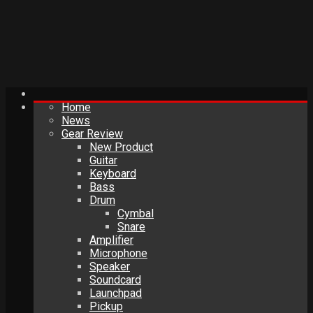
Home
News
Gear Review
New Product
Guitar
Keyboard
Bass
Drum
Cymbal
Snare
Amplifier
Microphone
Speaker
Soundcard
Launchpad
Pickup