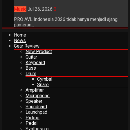
Music
Jul 26, 2026
0
PRO AVL Indonesia 2026 tidak hanya menjadi ajang
pameran...
Home
News
Gear Review
New Product
Guitar
Keyboard
Bass
Drum
Cymbal
Snare
Amplifier
Microphone
Speaker
Soundcard
Launchpad
Pickup
Pedal
Synthesizer