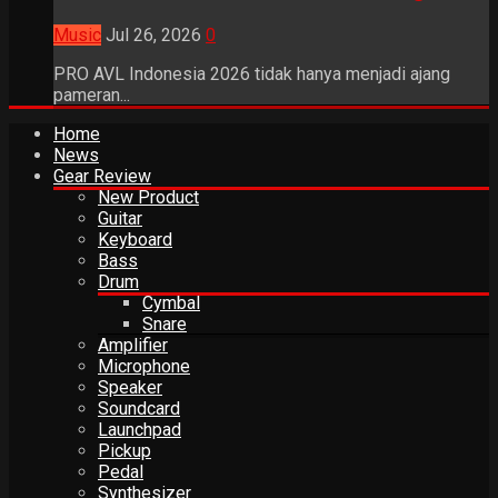
Music
Jul 26, 2026
0
PRO AVL Indonesia 2026 tidak hanya menjadi ajang
pameran...
Home
News
Gear Review
New Product
Guitar
Keyboard
Bass
Drum
Cymbal
Snare
Amplifier
Microphone
Speaker
Soundcard
Launchpad
Pickup
Pedal
Synthesizer