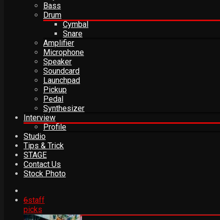
Bass
Drum
Cymbal
Snare
Amplifier
Microphone
Speaker
Soundcard
Launchpad
Pickup
Pedal
Synthesizer
Interview
Profile
Studio
Tips & Trick
STAGE
Contact Us
Stock Photo
6
staff
picks