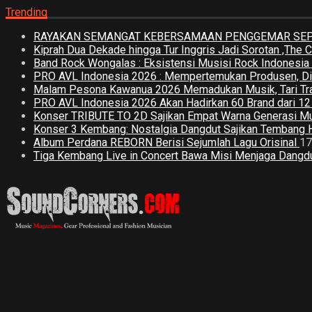
Trending
RAYAKAN SEMANGAT KEBERSAMAAN PENGGEMAR SEPA
Kiprah Dua Dekade hingga Tur Inggris Jadi Sorotan ,The
Band Rock Wongalas : Eksistensi Musisi Rock Indonesi
PRO AVL Indonesia 2026 : Mempertemukan Produsen, Distri
Malam Pesona Kawanua 2026 Memadukan Musik, Tari Tradi
PRO AVL Indonesia 2026 Akan Hadirkan 60 Brand dari 1
Konser TRIBUTE TO 2D Sajikan Empat Warna Generasi M
Konser 3 Kembang: Nostalgia Dangdut Sajikan Tembang 
Album Perdana REBORN Berisi Sejumlah Lagu Orisinal
17
Tiga Kembang Live in Concert Bawa Misi Menjaga Dangdut