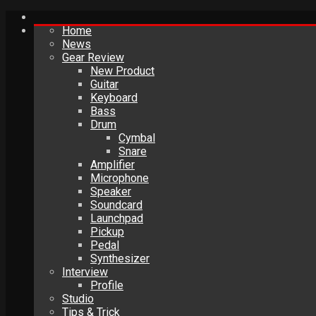
Home
News
Gear Review
New Product
Guitar
Keyboard
Bass
Drum
Cymbal
Snare
Amplifier
Microphone
Speaker
Soundcard
Launchpad
Pickup
Pedal
Synthesizer
Interview
Profile
Studio
Tips & Trick