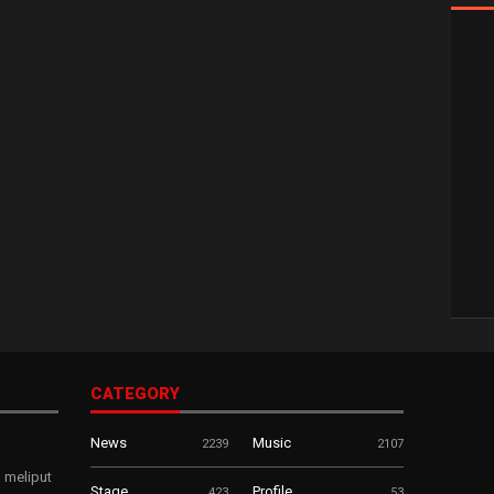
CATEGORY
News
Music
2239
2107
 meliput
Stage
Profile
423
53