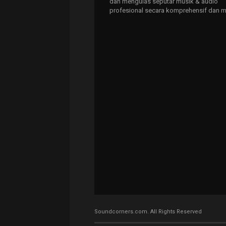
dan mengulas seputar musik & audio
profesional secara komprehensif dan m
Soundcorners.com. All Rights Reserved