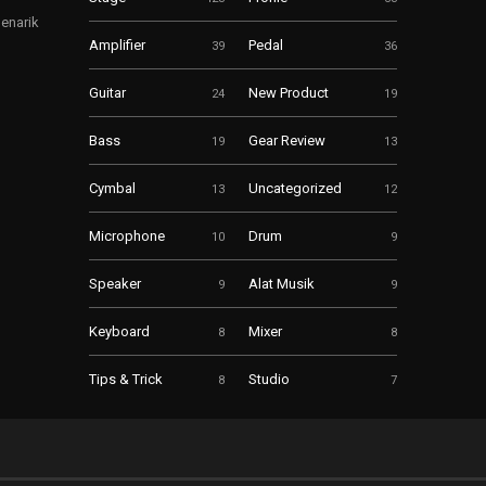
enarik
Amplifier
Pedal
39
36
Guitar
New Product
24
19
Bass
Gear Review
19
13
Cymbal
Uncategorized
13
12
Microphone
Drum
10
9
Speaker
Alat Musik
9
9
Keyboard
Mixer
8
8
Tips & Trick
Studio
8
7