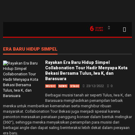
6
STAFF
PICKS
ERA BARU HIDUP SIMPEL
Rayakan Era Baru Hidup Simpel
Collabonation Tour Hadir Menyapa Kota
Bekasi Bersama Tulus, Iwa K, dan
Barasuara
23/12/2022
0
MUSIC
NEWS
STAGE
Berbagai musisi tanah air seperti Tulus, Iwa K, dan
Barasuara menghadirkan penampilan terbaik
mereka untuk memberikan kemeriahan serta menghibur ribuan
masyarakat. Collabonation Tour Bekasi juga menjadi spesial karena
penonton merasakan penataan panggung konser dalam bentuk melingkar
(360°), sehingga mereka menyaksikan penampilan para musisi dari
berbagai angle dan dapat saling berinteraksi lebih dekat dalam perayaan
era baru.