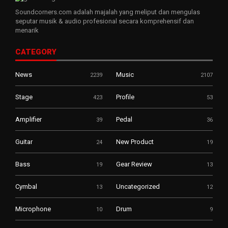
Soundcorners.com adalah majalah yang meliput dan mengulas
seputar musik & audio profesional secara komprehensif dan
menarik
CATEGORY
News
Music
2239
2107
Stage
Profile
423
53
Amplifier
Pedal
39
36
Guitar
New Product
24
19
Bass
Gear Review
19
13
Cymbal
Uncategorized
13
12
Microphone
Drum
10
9