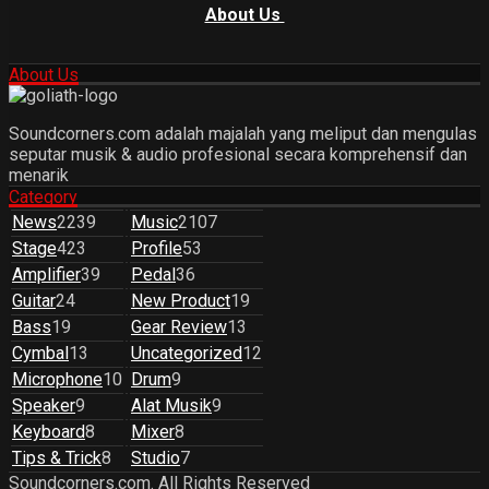
About Us
About Us
Soundcorners.com adalah majalah yang meliput dan mengulas
seputar musik & audio profesional secara komprehensif dan
menarik
Category
News
2239
Music
2107
Stage
423
Profile
53
Amplifier
39
Pedal
36
Guitar
24
New Product
19
Bass
19
Gear Review
13
Cymbal
13
Uncategorized
12
Microphone
10
Drum
9
Speaker
9
Alat Musik
9
Keyboard
8
Mixer
8
Tips & Trick
8
Studio
7
Soundcorners.com. All Rights Reserved