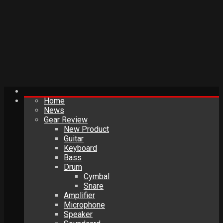
Home
News
Gear Review
New Product
Guitar
Keyboard
Bass
Drum
Cymbal
Snare
Amplifier
Microphone
Speaker