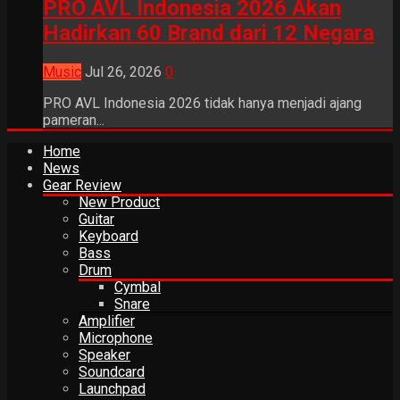
PRO AVL Indonesia 2026 Akan
Hadirkan 60 Brand dari 12 Negara
Music
Jul 26, 2026
0
PRO AVL Indonesia 2026 tidak hanya menjadi ajang
pameran...
Home
News
Gear Review
New Product
Guitar
Keyboard
Bass
Drum
Cymbal
Snare
Amplifier
Microphone
Speaker
Soundcard
Launchpad