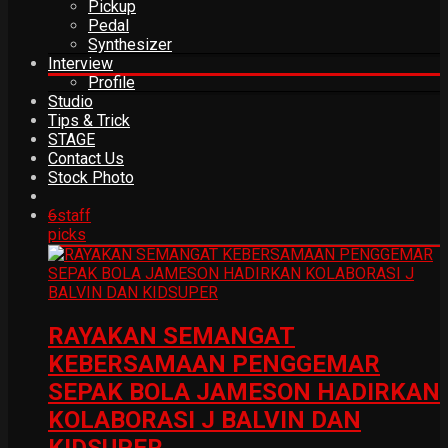
Pickup
Pedal
Synthesizer
Interview
Profile
Studio
Tips & Trick
STAGE
Contact Us
Stock Photo
6
staff
picks
RAYAKAN SEMANGAT
KEBERSAMAAN PENGGEMAR
SEPAK BOLA JAMESON HADIRKAN
KOLABORASI J BALVIN DAN
KIDSUPER