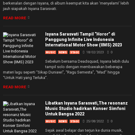
berkenalan dengan Isyana, di album keempat kita akan ‘menyelami’ lebih
jauh siapakah Isyana Sarasvati.
READ MORE
Isyana Sarasvati Tampil “Horor” di
Panggung Infinite Live Indonesia
International Motor Show (IIMS) 2023
18/02/2023
0
MUSIC
NEWS
STAGE
Sebelum bersama Deadsquad, Isyana lebih dulu
tampil solo dengan membawakan beberapa
materi lagu seperti “Sikap Duniawi”, “Ragu Semesta”, “Mad” hingga
“Untuk Hati yang Terluka”.
READ MORE
Libatkan Isyana Sarasvati,The resonanz
Music Studio hadirkan Konser Simfoni
Untuk Bangsa 2022
25/08/2022
0
MUSIC
NEWS
STAGE
Sejak awal belajar dan terjun ke dunia musik,