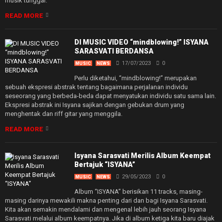
musik tunggal.
READ MORE
DI MUSIC VIDEO “mindblowing!” ISYANA
SARASVATI BERDANSA
17/07/2023
0
MUSIC
NEWS
Perlu diketahui, “mindblowing!” merupakan
sebuah ekspresi abstrak tentang bagaimana perjalanan individu
seseorang yang berbeda-beda dapat menyatukan individu satu sama lain.
Ekspresi abstrak ini Isyana sajikan dengan gebukan drum yang
menghentak dan riff gitar yang menggila.
READ MORE
Isyana Sarasvati Merilis Album Keempat
Bertajuk “ISYANA”
29/05/2023
0
MUSIC
NEWS
Album “ISYANA” berisikan 11 tracks, masing-
masing darinya mewakili makna penting dari dan bagi Isyana Sarasvati.
Kita akan semakin mendalami dan mengenal lebih jauh seorang Isyana
Sarasvati melalui album keempatnya. Jika di album ketiga kita baru diajak