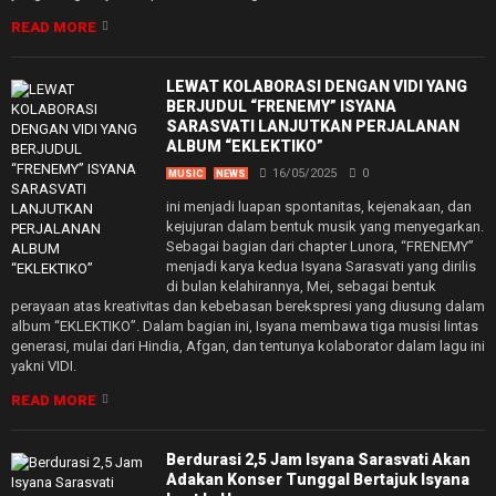
READ MORE
LEWAT KOLABORASI DENGAN VIDI YANG
BERJUDUL “FRENEMY” ISYANA
SARASVATI LANJUTKAN PERJALANAN
ALBUM “EKLEKTIKO”
16/05/2025
0
MUSIC
NEWS
ini menjadi luapan spontanitas, kejenakaan, dan
kejujuran dalam bentuk musik yang menyegarkan.
Sebagai bagian dari chapter Lunora, “FRENEMY”
menjadi karya kedua Isyana Sarasvati yang dirilis
di bulan kelahirannya, Mei, sebagai bentuk
perayaan atas kreativitas dan kebebasan berekspresi yang diusung dalam
album “EKLEKTIKO”. Dalam bagian ini, Isyana membawa tiga musisi lintas
generasi, mulai dari Hindia, Afgan, dan tentunya kolaborator dalam lagu ini
yakni VIDI.
READ MORE
Berdurasi 2,5 Jam Isyana Sarasvati Akan
Adakan Konser Tunggal Bertajuk Isyana