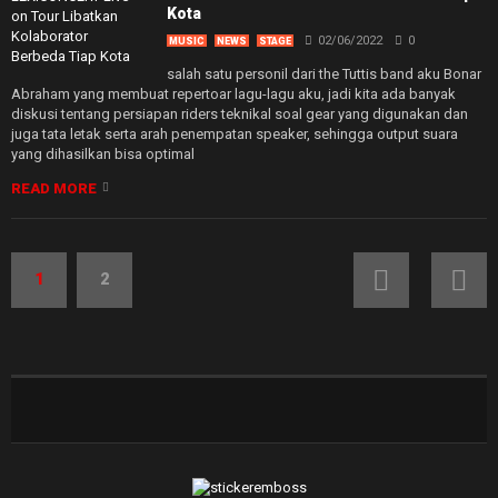
Kota
02/06/2022
0
MUSIC
NEWS
STAGE
salah satu personil dari the Tuttis band aku Bonar
Abraham yang membuat repertoar lagu-lagu aku, jadi kita ada banyak
diskusi tentang persiapan riders teknikal soal gear yang digunakan dan
juga tata letak serta arah penempatan speaker, sehingga output suara
yang dihasilkan bisa optimal
READ MORE
1
2