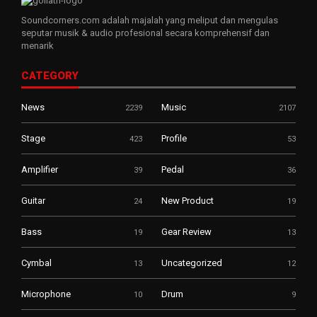
Soundcorners.com adalah majalah yang meliput dan mengulas
seputar musik & audio profesional secara komprehensif dan
menarik
CATEGORY
News
Music
2239
2107
Stage
Profile
423
53
Amplifier
Pedal
39
36
Guitar
New Product
24
19
Bass
Gear Review
19
13
Cymbal
Uncategorized
13
12
Microphone
Drum
10
9