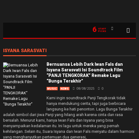
6
STAFF
PICKS
ISYANA SARASVATI
Bernuansa Lebih Dark Iwan Fals dan
Isyana Sarasvati Isi Soundtrack Film
“PANJI TENGKORAK” Remake Lagu
“Bunga Terakhir”
08/08/2025
0
MUSIC
NEWS
Kami ingin soundtrack Panji Tengkorak tidak
hanya mendukung cerita, tapi juga berbicara
langsung ke hati penonton. Lagu Bunga Terakhir
adalah simbol dari jiwa Panji yang hilang arah karena cinta dan rasa
bersalah. Menurut kami, hanya Iwan Fals dan Isyana yang bisa
menyampaikan kedalaman itu. Ini lagu untuk mereka yang pernah
kehilangan. Selain itu, Suara Isyana dan Iwan Fals menyatu dalam harmoni
yang menghanyutkan pertemuan dua generasi,