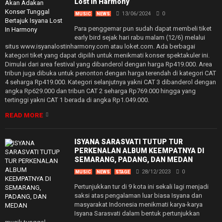
Lost In Harmony
13/06/2024
0
MUSIC
NEWS
Para penggemar pun sudah dapat membeli tiket
early bird sejak hari rabu malam (12/6) melalui
situs www.isyanalostinharmony.com atau loket.com. Ada berbagai
kategori tiket yang dapat dipilih untuk menikmati konser spektakuler ini.
Dimulai dari area festival yang dibanderol dengan harga Rp419.000. Area
tribun juga dibuka untuk penonton dengan harga terendah di kategori CAT
4 seharga Rp419.000. Kategori selanjutnya yakni CAT 3 dibanderol dengan
angka Rp629.000 dan tribun CAT 2 seharga Rp769.000 hingga yang
tertinggi yakni CAT 1 berada di angka Rp1.049.000.
READ MORE
ISYANA SARASVATI TUTUP TUR
PERKENALAN ALBUM KEEMPATNYA DI
SEMARANG, PADANG, DAN MEDAN
28/12/2023
0
MUSIC
NEWS
STAGE
Pertunjukkan tur di 9 kota ini sekali lagi menjadi
saksi atas pengalaman luar biasa Isyana dan
masyarakat Indonesia menikmati karya-karya
Isyana Sarasvati dalam bentuk pertunjukkan