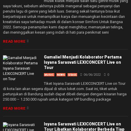
musik klasik menjadi salah satu genre musik yang
saya tekuni, sebelum akhirnya publik mengenal sebagai penyanyi dan
penulis lagu di genre yang lebih luas. Senang sekali tentunya bisa ikut
berpartisipasi untuk menampilkan karya dan menuangkan kecintaan dan
kreativitas saya terhadap musik di dalam konser Simfoni Untuk Bangsa
2022. Semoga penampilan kami dapat menghibur, memanjakan telinga,
dan meninggalkan kesan yang indah di hati para penikmat seni
READ MORE
Gamaliel Menjadi Kolaborator Pertama
Isyana Sarasvati LEXICONCERT Live on
Tour
06/06/2022
0
MUSIC
NEWS
STAGE
Tiket Isyana Sarasvati LEXICONCERT Live on Tour
di kota lain akan segera dijual di situs loket.com. Saat ini, tiket untuk
pertunjukan di Bandung sudah dapat dibeli dengan dengan kisaran harga
250.000 – 1.250.000 rupiah untuk kategori VIP bundling package
READ MORE
Isyana Sarasvati LEXICONCERT Live on
Tour Libatkan Kolaborator Berbeda Tiap