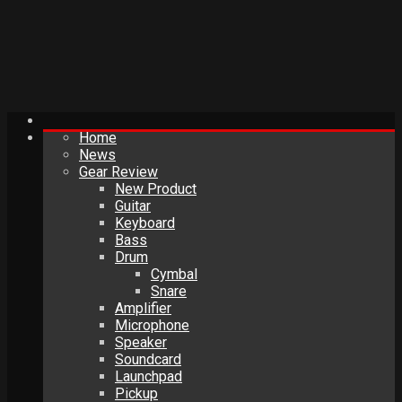
Home
News
Gear Review
New Product
Guitar
Keyboard
Bass
Drum
Cymbal
Snare
Amplifier
Microphone
Speaker
Soundcard
Launchpad
Pickup