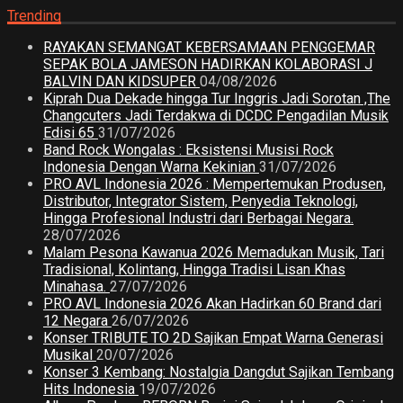
Trending
RAYAKAN SEMANGAT KEBERSAMAAN PENGGEMAR
SEPAK BOLA JAMESON HADIRKAN KOLABORASI J
BALVIN DAN KIDSUPER
04/08/2026
Kiprah Dua Dekade hingga Tur Inggris Jadi Sorotan ,The
Changcuters Jadi Terdakwa di DCDC Pengadilan Musik
Edisi 65
31/07/2026
Band Rock Wongalas : Eksistensi Musisi Rock
Indonesia Dengan Warna Kekinian
31/07/2026
PRO AVL Indonesia 2026 : Mempertemukan Produsen,
Distributor, Integrator Sistem, Penyedia Teknologi,
Hingga Profesional Industri dari Berbagai Negara.
28/07/2026
Malam Pesona Kawanua 2026 Memadukan Musik, Tari
Tradisional, Kolintang, Hingga Tradisi Lisan Khas
Minahasa.
27/07/2026
PRO AVL Indonesia 2026 Akan Hadirkan 60 Brand dari
12 Negara
26/07/2026
Konser TRIBUTE TO 2D Sajikan Empat Warna Generasi
Musikal
20/07/2026
Konser 3 Kembang: Nostalgia Dangdut Sajikan Tembang
Hits Indonesia
19/07/2026