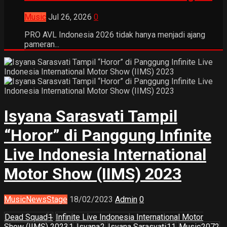
Music
Jul 26, 2026
0
PRO AVL Indonesia 2026 tidak hanya menjadi ajang
pameran...
Isyana Sarasvati Tampil
“Horor” di Panggung Infinite
Live Indonesia International
Motor Show (IIMS) 2023
Music
News
Stage
18/02/2023
Admin
0
Dead Squad
1
Infinite Live Indonesia International Motor
Show (IIMS) 2023
1
Isyana
2
Isyana Sarasvati
11
Music
2072