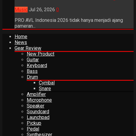
Music
Jul 26, 2026
0
PRO AVL Indonesia 2026 tidak hanya menjadi ajang
pameran...
Home
News
Gear Review
New Product
Guitar
Keyboard
Bass
Drum
Cymbal
Snare
Amplifier
Microphone
Speaker
Soundcard
Launchpad
Pickup
Pedal
Synthesizer