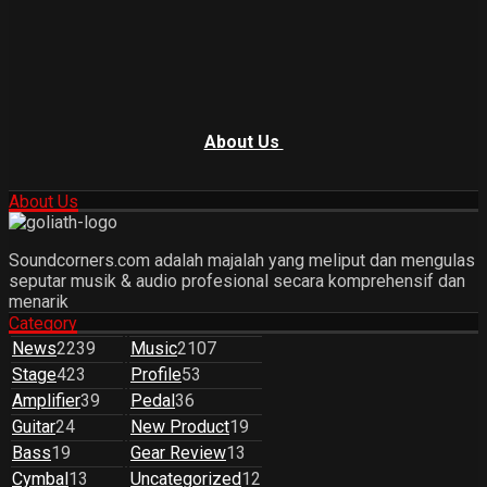
About Us
About Us
Soundcorners.com adalah majalah yang meliput dan mengulas
seputar musik & audio profesional secara komprehensif dan
menarik
Category
News
2239
Music
2107
Stage
423
Profile
53
Amplifier
39
Pedal
36
Guitar
24
New Product
19
Bass
19
Gear Review
13
Cymbal
13
Uncategorized
12