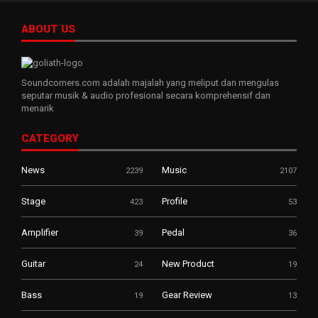
ABOUT US
Soundcorners.com adalah majalah yang meliput dan mengulas
seputar musik & audio profesional secara komprehensif dan
menarik
CATEGORY
News
Music
2239
2107
Stage
Profile
423
53
Amplifier
Pedal
39
36
Guitar
New Product
24
19
Bass
Gear Review
19
13