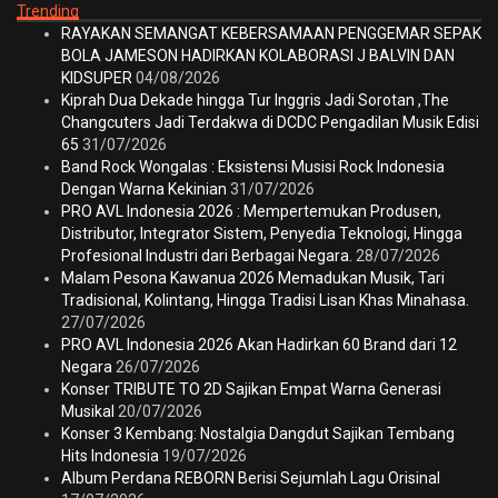
Trending
RAYAKAN SEMANGAT KEBERSAMAAN PENGGEMAR SEPAK
BOLA JAMESON HADIRKAN KOLABORASI J BALVIN DAN
KIDSUPER
04/08/2026
Kiprah Dua Dekade hingga Tur Inggris Jadi Sorotan ,The
Changcuters Jadi Terdakwa di DCDC Pengadilan Musik Edisi
65
31/07/2026
Band Rock Wongalas : Eksistensi Musisi Rock Indonesia
Dengan Warna Kekinian
31/07/2026
PRO AVL Indonesia 2026 : Mempertemukan Produsen,
Distributor, Integrator Sistem, Penyedia Teknologi, Hingga
Profesional Industri dari Berbagai Negara.
28/07/2026
Malam Pesona Kawanua 2026 Memadukan Musik, Tari
Tradisional, Kolintang, Hingga Tradisi Lisan Khas Minahasa.
27/07/2026
PRO AVL Indonesia 2026 Akan Hadirkan 60 Brand dari 12
Negara
26/07/2026
Konser TRIBUTE TO 2D Sajikan Empat Warna Generasi
Musikal
20/07/2026
Konser 3 Kembang: Nostalgia Dangdut Sajikan Tembang
Hits Indonesia
19/07/2026
Album Perdana REBORN Berisi Sejumlah Lagu Orisinal