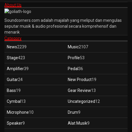
About Us
Soundcorners.com adalah majalah yang meliput dan mengulas
seputar musik & audio profesional secara komprehensif dan
menarik
Category
News
2239
Music
2107
Stage
423
Profile
53
Amplifier
39
Pedal
36
Guitar
24
New Product
19
Bass
19
Gear Review
13
Cymbal
13
Uncategorized
12
Microphone
10
Drum
9
Speaker
9
Alat Musik
9