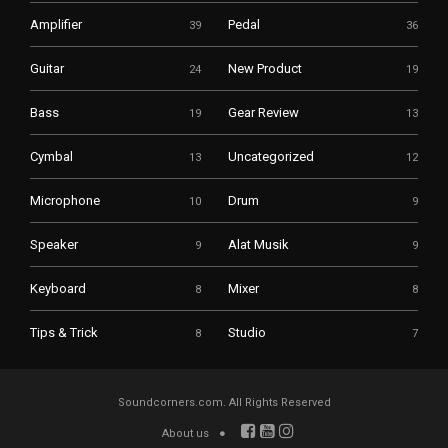
Amplifier
Pedal
39
36
Guitar
New Product
24
19
Bass
Gear Review
19
13
Cymbal
Uncategorized
13
12
Microphone
Drum
10
9
Speaker
Alat Musik
9
9
Keyboard
Mixer
8
8
Tips & Trick
Studio
8
7
Soundcorners.com. All Rights Reserved
About us