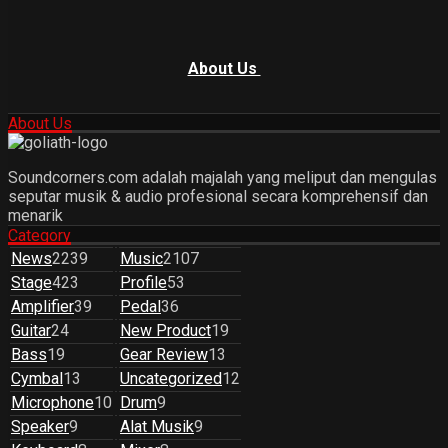
About Us
About Us
Soundcorners.com adalah majalah yang meliput dan mengulas
seputar musik & audio profesional secara komprehensif dan
menarik
Category
News
2239
Music
2107
Stage
423
Profile
53
Amplifier
39
Pedal
36
Guitar
24
New Product
19
Bass
19
Gear Review
13
Cymbal
13
Uncategorized
12
Microphone
10
Drum
9
Speaker
9
Alat Musik
9