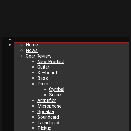
Home
News
Gear Review
New Product
Guitar
Keyboard
Bass
Drum
Cymbal
Snare
Amplifier
Microphone
Speaker
Soundcard
Launchpad
Pickup