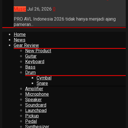
Music
Jul 26, 2026
0
PRO AVL Indonesia 2026 tidak hanya menjadi ajang
pameran...
Home
News
Gear Review
New Product
Guitar
Keyboard
Bass
Drum
Cymbal
Snare
Amplifier
Microphone
Speaker
Soundcard
Launchpad
Pickup
Pedal
Synthesizer