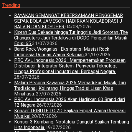
Trending
RAYAKAN SEMANGAT KEBERSAMAAN PENGGEMAR
SEPAK BOLA JAMESON HADIRKAN KOLABORASI J
BALVIN DAN KIDSUPER
04/08/2026
Kiprah Dua Dekade hingga Tur Inggris Jadi Sorotan ,The
Changcuters Jadi Terdakwa di DCDC Pengadilan Musik
Edisi 65
31/07/2026
Band Rock Wongalas : Eksistensi Musisi Rock
Indonesia Dengan Warna Kekinian
31/07/2026
PRO AVL Indonesia 2026 : Mempertemukan Produsen,
Distributor, Integrator Sistem, Penyedia Teknologi,
Hingga Profesional Industri dari Berbagai Negara.
28/07/2026
Malam Pesona Kawanua 2026 Memadukan Musik, Tari
Tradisional, Kolintang, Hingga Tradisi Lisan Khas
Minahasa.
27/07/2026
PRO AVL Indonesia 2026 Akan Hadirkan 60 Brand dari
12 Negara
26/07/2026
Konser TRIBUTE TO 2D Sajikan Empat Warna Generasi
Musikal
20/07/2026
Konser 3 Kembang: Nostalgia Dangdut Sajikan Tembang
Hits Indonesia
19/07/2026