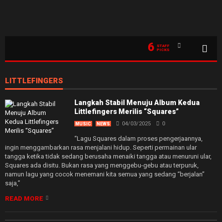
6
STAFF
PICKS
LITTLEFINGERS
Langkah Stabil Menuju Album Kedua
Littlefingers Merilis “Squares”
04/03/2025
0
MUSIC
NEWS
“Lagu Squares dalam proses pengerjaannya,
ingin menggambarkan rasa menjalani hidup. Seperti permainan ular
tangga ketika tidak sedang berusaha menaiki tangga atau menuruni ular,
Squares ada disitu. Bukan rasa yang menggebu-gebu atau terpuruk,
namun lagu yang cocok menemani kita semua yang sedang “berjalan”
saja,”
READ MORE