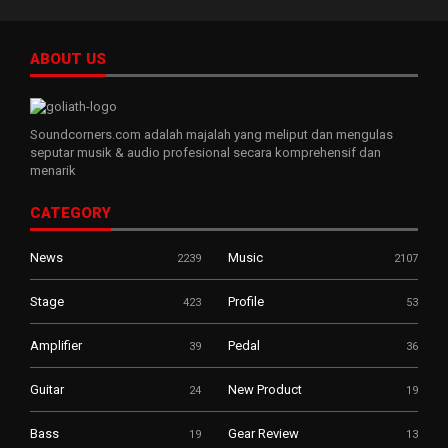
ABOUT US
Soundcorners.com adalah majalah yang meliput dan mengulas
seputar musik & audio profesional secara komprehensif dan
menarik
CATEGORY
News
Music
2239
2107
Stage
Profile
423
53
Amplifier
Pedal
39
36
Guitar
New Product
24
19
Bass
Gear Review
19
13