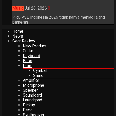
Music
Jul 26, 2026
0
PRO AVL Indonesia 2026 tidak hanya menjadi ajang
pameran...
Home
News
Gear Review
New Product
Guitar
Keyboard
Bass
Drum
Cymbal
Snare
Amplifier
Microphone
Speaker
Soundcard
Launchpad
Pickup
Pedal
Synthesizer