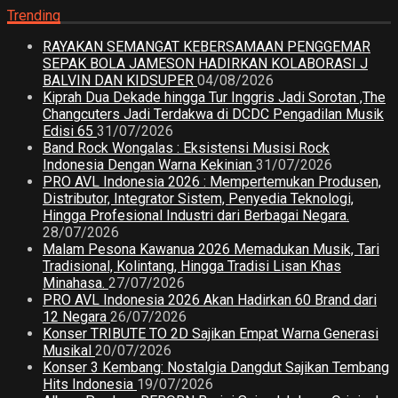
Trending
RAYAKAN SEMANGAT KEBERSAMAAN PENGGEMAR
SEPAK BOLA JAMESON HADIRKAN KOLABORASI J
BALVIN DAN KIDSUPER
04/08/2026
Kiprah Dua Dekade hingga Tur Inggris Jadi Sorotan ,The
Changcuters Jadi Terdakwa di DCDC Pengadilan Musik
Edisi 65
31/07/2026
Band Rock Wongalas : Eksistensi Musisi Rock
Indonesia Dengan Warna Kekinian
31/07/2026
PRO AVL Indonesia 2026 : Mempertemukan Produsen,
Distributor, Integrator Sistem, Penyedia Teknologi,
Hingga Profesional Industri dari Berbagai Negara.
28/07/2026
Malam Pesona Kawanua 2026 Memadukan Musik, Tari
Tradisional, Kolintang, Hingga Tradisi Lisan Khas
Minahasa.
27/07/2026
PRO AVL Indonesia 2026 Akan Hadirkan 60 Brand dari
12 Negara
26/07/2026
Konser TRIBUTE TO 2D Sajikan Empat Warna Generasi
Musikal
20/07/2026
Konser 3 Kembang: Nostalgia Dangdut Sajikan Tembang
Hits Indonesia
19/07/2026