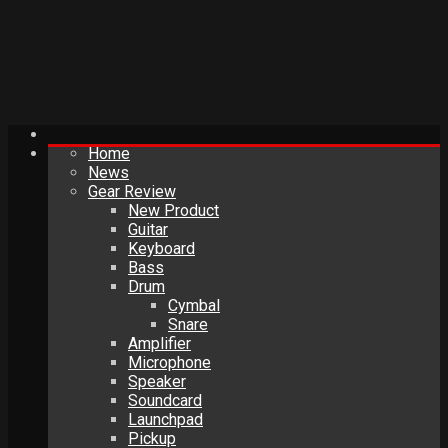
Home
News
Gear Review
New Product
Guitar
Keyboard
Bass
Drum
Cymbal
Snare
Amplifier
Microphone
Speaker
Soundcard
Launchpad
Pickup