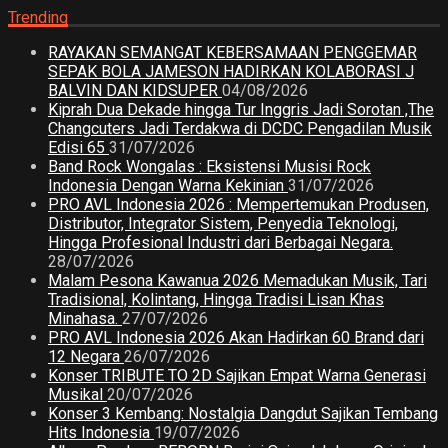
Trending
RAYAKAN SEMANGAT KEBERSAMAAN PENGGEMAR
SEPAK BOLA JAMESON HADIRKAN KOLABORASI J
BALVIN DAN KIDSUPER
04/08/2026
Kiprah Dua Dekade hingga Tur Inggris Jadi Sorotan ,The
Changcuters Jadi Terdakwa di DCDC Pengadilan Musik
Edisi 65
31/07/2026
Band Rock Wongalas : Eksistensi Musisi Rock
Indonesia Dengan Warna Kekinian
31/07/2026
PRO AVL Indonesia 2026 : Mempertemukan Produsen,
Distributor, Integrator Sistem, Penyedia Teknologi,
Hingga Profesional Industri dari Berbagai Negara.
28/07/2026
Malam Pesona Kawanua 2026 Memadukan Musik, Tari
Tradisional, Kolintang, Hingga Tradisi Lisan Khas
Minahasa.
27/07/2026
PRO AVL Indonesia 2026 Akan Hadirkan 60 Brand dari
12 Negara
26/07/2026
Konser TRIBUTE TO 2D Sajikan Empat Warna Generasi
Musikal
20/07/2026
Konser 3 Kembang: Nostalgia Dangdut Sajikan Tembang
Hits Indonesia
19/07/2026