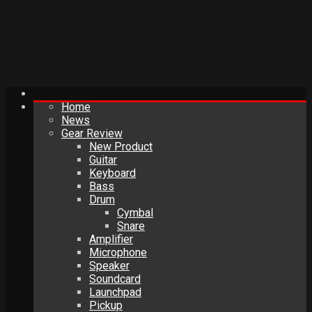
Home
News
Gear Review
New Product
Guitar
Keyboard
Bass
Drum
Cymbal
Snare
Amplifier
Microphone
Speaker
Soundcard
Launchpad
Pickup