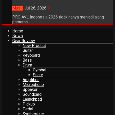
Music
Jul 26, 2026
0
PRO AVL Indonesia 2026 tidak hanya menjadi ajang
pameran...
Home
News
Gear Review
New Product
Guitar
Keyboard
Bass
Drum
Cymbal
Snare
Amplifier
Microphone
Speaker
Soundcard
Launchpad
Pickup
Pedal
Synthesizer