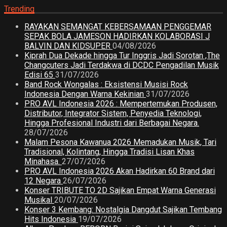
Trending
RAYAKAN SEMANGAT KEBERSAMAAN PENGGEMAR
SEPAK BOLA JAMESON HADIRKAN KOLABORASI J
BALVIN DAN KIDSUPER
04/08/2026
Kiprah Dua Dekade hingga Tur Inggris Jadi Sorotan ,The
Changcuters Jadi Terdakwa di DCDC Pengadilan Musik
Edisi 65
31/07/2026
Band Rock Wongalas : Eksistensi Musisi Rock
Indonesia Dengan Warna Kekinian
31/07/2026
PRO AVL Indonesia 2026 : Mempertemukan Produsen,
Distributor, Integrator Sistem, Penyedia Teknologi,
Hingga Profesional Industri dari Berbagai Negara.
28/07/2026
Malam Pesona Kawanua 2026 Memadukan Musik, Tari
Tradisional, Kolintang, Hingga Tradisi Lisan Khas
Minahasa.
27/07/2026
PRO AVL Indonesia 2026 Akan Hadirkan 60 Brand dari
12 Negara
26/07/2026
Konser TRIBUTE TO 2D Sajikan Empat Warna Generasi
Musikal
20/07/2026
Konser 3 Kembang: Nostalgia Dangdut Sajikan Tembang
Hits Indonesia
19/07/2026