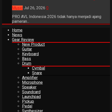
Music
Jul 26, 2026
0
PRO AVL Indonesia 2026 tidak hanya menjadi ajang
pameran...
Home
News
Gear Review
New Product
Guitar
Keyboard
Bass
Drum
Cymbal
Snare
Amplifier
Microphone
Speaker
Soundcard
Launchpad
Pickup
Pedal
Synthesizer