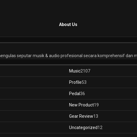
About Us
engulas seputar musik & audio profesional secara komprehensif dan 
Music
2107
Profile
53
Pedal
36
New Product
19
Gear Review
13
Uncategorized
12