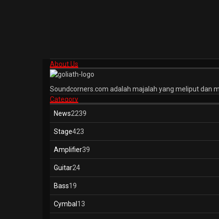
About Us
Soundcorners.com adalah majalah yang meliput dan m
Category
News
2239
Stage
423
Amplifier
39
Guitar
24
Bass
19
Cymbal
13