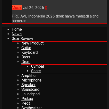
Music
Jul 26, 2026
0
PRO AVL Indonesia 2026 tidak hanya menjadi ajang
pameran...
Home
News
Gear Review
New Product
Guitar
Keyboard
Bass
Drum
Cymbal
Snare
Amplifier
Microphone
Speaker
Soundcard
Launchpad
Pickup
Pedal
Synthesizer