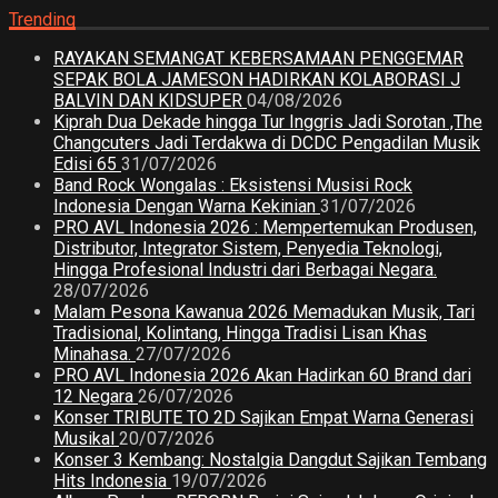
Trending
RAYAKAN SEMANGAT KEBERSAMAAN PENGGEMAR
SEPAK BOLA JAMESON HADIRKAN KOLABORASI J
BALVIN DAN KIDSUPER
04/08/2026
Kiprah Dua Dekade hingga Tur Inggris Jadi Sorotan ,The
Changcuters Jadi Terdakwa di DCDC Pengadilan Musik
Edisi 65
31/07/2026
Band Rock Wongalas : Eksistensi Musisi Rock
Indonesia Dengan Warna Kekinian
31/07/2026
PRO AVL Indonesia 2026 : Mempertemukan Produsen,
Distributor, Integrator Sistem, Penyedia Teknologi,
Hingga Profesional Industri dari Berbagai Negara.
28/07/2026
Malam Pesona Kawanua 2026 Memadukan Musik, Tari
Tradisional, Kolintang, Hingga Tradisi Lisan Khas
Minahasa.
27/07/2026
PRO AVL Indonesia 2026 Akan Hadirkan 60 Brand dari
12 Negara
26/07/2026
Konser TRIBUTE TO 2D Sajikan Empat Warna Generasi
Musikal
20/07/2026
Konser 3 Kembang: Nostalgia Dangdut Sajikan Tembang
Hits Indonesia
19/07/2026