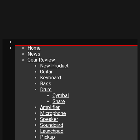
Home
News
Gear Review
New Product
Guitar
Keyboard
Bass
Drum
Cymbal
Snare
Amplifier
Microphone
Speaker
Soundcard
Launchpad
Pickup