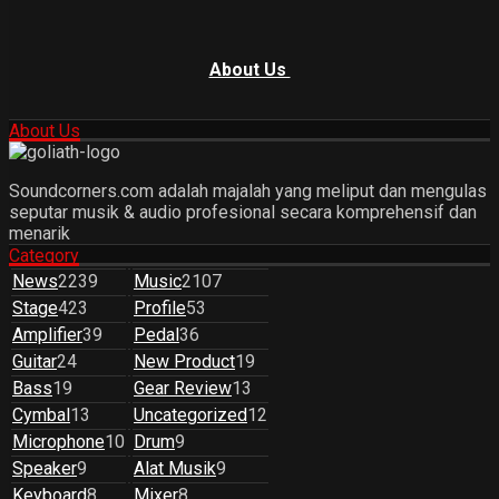
About Us
About Us
Soundcorners.com adalah majalah yang meliput dan mengulas
seputar musik & audio profesional secara komprehensif dan
menarik
Category
News
2239
Music
2107
Stage
423
Profile
53
Amplifier
39
Pedal
36
Guitar
24
New Product
19
Bass
19
Gear Review
13
Cymbal
13
Uncategorized
12
Microphone
10
Drum
9
Speaker
9
Alat Musik
9
Keyboard
8
Mixer
8