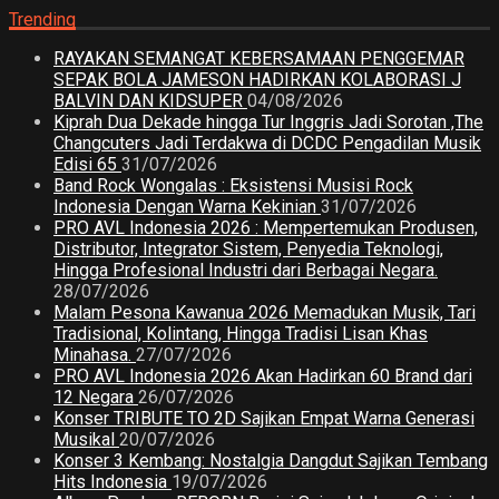
Trending
RAYAKAN SEMANGAT KEBERSAMAAN PENGGEMAR
SEPAK BOLA JAMESON HADIRKAN KOLABORASI J
BALVIN DAN KIDSUPER
04/08/2026
Kiprah Dua Dekade hingga Tur Inggris Jadi Sorotan ,The
Changcuters Jadi Terdakwa di DCDC Pengadilan Musik
Edisi 65
31/07/2026
Band Rock Wongalas : Eksistensi Musisi Rock
Indonesia Dengan Warna Kekinian
31/07/2026
PRO AVL Indonesia 2026 : Mempertemukan Produsen,
Distributor, Integrator Sistem, Penyedia Teknologi,
Hingga Profesional Industri dari Berbagai Negara.
28/07/2026
Malam Pesona Kawanua 2026 Memadukan Musik, Tari
Tradisional, Kolintang, Hingga Tradisi Lisan Khas
Minahasa.
27/07/2026
PRO AVL Indonesia 2026 Akan Hadirkan 60 Brand dari
12 Negara
26/07/2026
Konser TRIBUTE TO 2D Sajikan Empat Warna Generasi
Musikal
20/07/2026
Konser 3 Kembang: Nostalgia Dangdut Sajikan Tembang
Hits Indonesia
19/07/2026