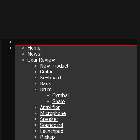
Home
News
Gear Review
New Product
Guitar
Keyboard
Bass
Drum
Cymbal
Snare
Amplifier
Microphone
Speaker
Soundcard
Launchpad
Pickup