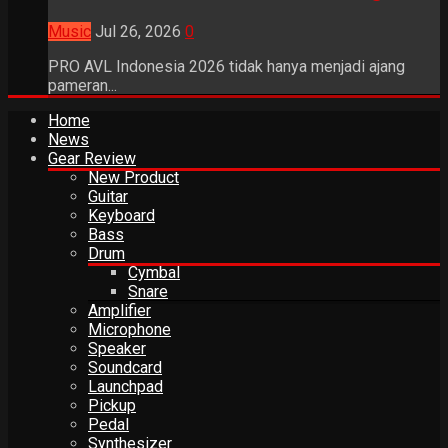
Music
Jul 26, 2026
0
PRO AVL Indonesia 2026 tidak hanya menjadi ajang
pameran...
Home
News
Gear Review
New Product
Guitar
Keyboard
Bass
Drum
Cymbal
Snare
Amplifier
Microphone
Speaker
Soundcard
Launchpad
Pickup
Pedal
Synthesizer