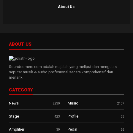
About Us
ABOUT US
Soundcorners.com adalah majalah yang meliput dan mengulas
seputar musik & audio profesional secara komprehensif dan
menarik
CATEGORY
News
Music
2239
2107
Stage
Profile
423
53
Amplifier
Pedal
39
36