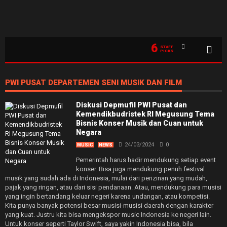
6
STAFF
PICKS
PWI PUSAT DEPARTEMEN SENI MUSIK DAN FILM
Diskusi Depmufil PWI Pusat dan
Kemendikbudristek RI Megusung Tema
Bisnis Konser Musik dan Cuan untuk
Negara
24/03/2024
0
MUSIC
NEWS
Pemerintah harus hadir mendukung setiap event
konser. Bisa juga mendukung penuh festival
musik yang sudah ada di Indonesia, mulai dari perizinan yang mudah,
pajak yang ringan, atau dari sisi pendanaan. Atau, mendukung para musisi
yang ingin bertandang keluar negeri karena undangan, atau kompetisi.
Kita punya banyak potensi besar musisi-musisi daerah dengan karakter
yang kuat. Justru kita bisa mengekspor music Indonesia ke negeri lain.
Untuk konser seperti Taylor Swift, saya yakin Indonesia bisa, bila