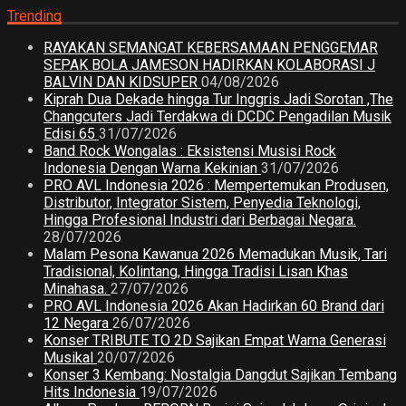
Trending
RAYAKAN SEMANGAT KEBERSAMAAN PENGGEMAR
SEPAK BOLA JAMESON HADIRKAN KOLABORASI J
BALVIN DAN KIDSUPER
04/08/2026
Kiprah Dua Dekade hingga Tur Inggris Jadi Sorotan ,The
Changcuters Jadi Terdakwa di DCDC Pengadilan Musik
Edisi 65
31/07/2026
Band Rock Wongalas : Eksistensi Musisi Rock
Indonesia Dengan Warna Kekinian
31/07/2026
PRO AVL Indonesia 2026 : Mempertemukan Produsen,
Distributor, Integrator Sistem, Penyedia Teknologi,
Hingga Profesional Industri dari Berbagai Negara.
28/07/2026
Malam Pesona Kawanua 2026 Memadukan Musik, Tari
Tradisional, Kolintang, Hingga Tradisi Lisan Khas
Minahasa.
27/07/2026
PRO AVL Indonesia 2026 Akan Hadirkan 60 Brand dari
12 Negara
26/07/2026
Konser TRIBUTE TO 2D Sajikan Empat Warna Generasi
Musikal
20/07/2026
Konser 3 Kembang: Nostalgia Dangdut Sajikan Tembang
Hits Indonesia
19/07/2026