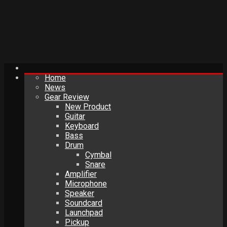
Home
News
Gear Review
New Product
Guitar
Keyboard
Bass
Drum
Cymbal
Snare
Amplifier
Microphone
Speaker
Soundcard
Launchpad
Pickup