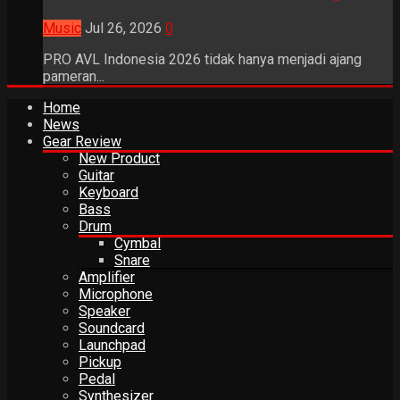
Music
Jul 26, 2026
0
PRO AVL Indonesia 2026 tidak hanya menjadi ajang
pameran...
Home
News
Gear Review
New Product
Guitar
Keyboard
Bass
Drum
Cymbal
Snare
Amplifier
Microphone
Speaker
Soundcard
Launchpad
Pickup
Pedal
Synthesizer