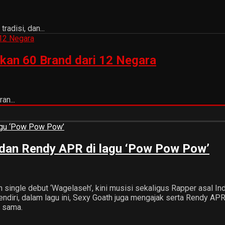
adisi, dan...
kan 60 Brand dari 12 Negara
an...
 dan Rendy APR di lagu ‘Pow Pow Pow’
n single debut ‘Wagelaseh’, kini musisi sekaligus Rapper asal 
ndiri, dalam lagu ini, Sexy Goath juga mengajak serta Rendy AP
a sama.