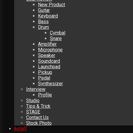
New Product
Guitar
Keyboard
Bass
Drum
Cymbal
Snare
Amplifier
Microphone
Speaker
Soundcard
Launchpad
Pickup
Pedal
Synthesizer
Interview
Profile
Studio
Tips & Trick
STAGE
Contact Us
Stock Photo
6
staff