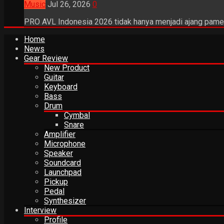
Music
Jul 26, 2026
0
PRO AVL Indonesia 2026 tidak hanya menjadi ajang pamer
Home
News
Gear Review
New Product
Guitar
Keyboard
Bass
Drum
Cymbal
Snare
Amplifier
Microphone
Speaker
Soundcard
Launchpad
Pickup
Pedal
Synthesizer
Interview
Profile