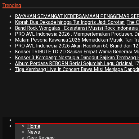
Trending
RAYAKAN SEMANGAT KEBERSAMAAN PENGGEMAR SEPA
Kiprah Dua Dekade hingga Tur Inggris Jadi Sorotan ,The
Band Rock Wongalas : Eksistensi Musisi Rock Indonesi
PRO AVL Indonesia 2026 : Mempertemukan Produsen, Distri
Malam Pesona Kawanua 2026 Memadukan Musik, Tari Tradi
PRO AVL Indonesia 2026 Akan Hadirkan 60 Brand dari 1
Konser TRIBUTE TO 2D Sajikan Empat Warna Generasi M
Konser 3 Kembang: Nostalgia Dangdut Sajikan Tembang 
Album Perdana REBORN Berisi Sejumlah Lagu Orisinal
17
Tiga Kembang Live in Concert Bawa Misi Menjaga Dangdut
Home
News
Gear Review