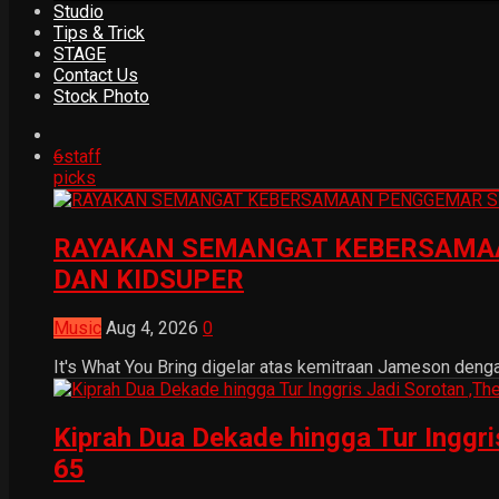
Studio
Tips & Trick
STAGE
Contact Us
Stock Photo
6
staff
picks
RAYAKAN SEMANGAT KEBERSAMAA
DAN KIDSUPER
Music
Aug 4, 2026
0
It's What You Bring digelar atas kemitraan Jameson dengan
Kiprah Dua Dekade hingga Tur Inggr
65