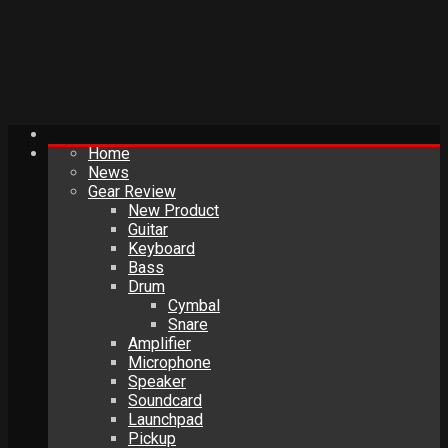
Home
News
Gear Review
New Product
Guitar
Keyboard
Bass
Drum
Cymbal
Snare
Amplifier
Microphone
Speaker
Soundcard
Launchpad
Pickup