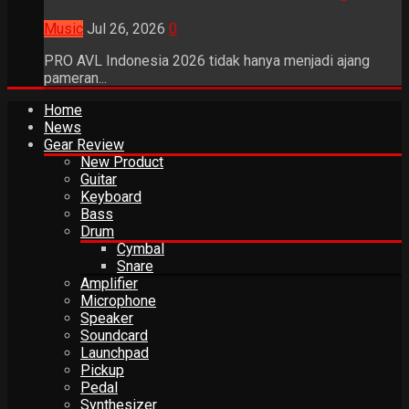
Music
Jul 26, 2026
0
PRO AVL Indonesia 2026 tidak hanya menjadi ajang
pameran...
Home
News
Gear Review
New Product
Guitar
Keyboard
Bass
Drum
Cymbal
Snare
Amplifier
Microphone
Speaker
Soundcard
Launchpad
Pickup
Pedal
Synthesizer