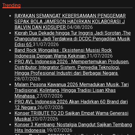
Trending
RAYAKAN SEMANGAT KEBERSAMAAN PENGGEMAR
SEPAK BOLA JAMESON HADIRKAN KOLABORASI J
BALVIN DAN KIDSUPER
04/08/2026
Kiprah Dua Dekade hingga Tur Inggris Jadi Sorotan ,The
Changcuters Jadi Terdakwa di DCDC Pengadilan Musik
Edisi 65
31/07/2026
Band Rock Wongalas : Eksistensi Musisi Rock
Indonesia Dengan Warna Kekinian
31/07/2026
PRO AVL Indonesia 2026 : Mempertemukan Produsen,
Distributor, Integrator Sistem, Penyedia Teknologi,
Hingga Profesional Industri dari Berbagai Negara.
28/07/2026
Malam Pesona Kawanua 2026 Memadukan Musik, Tari
Tradisional, Kolintang, Hingga Tradisi Lisan Khas
Minahasa.
27/07/2026
PRO AVL Indonesia 2026 Akan Hadirkan 60 Brand dari
12 Negara
26/07/2026
Konser TRIBUTE TO 2D Sajikan Empat Warna Generasi
Musikal
20/07/2026
Konser 3 Kembang: Nostalgia Dangdut Sajikan Tembang
Hits Indonesia
19/07/2026