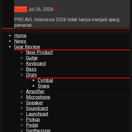
Music
Jul 26, 2026
0
PRO AVL Indonesia 2026 tidak hanya menjadi ajang
pameran...
Home
News
Gear Review
New Product
Guitar
Keyboard
Bass
Drum
Cymbal
Snare
Amplifier
Microphone
Speaker
Soundcard
Launchpad
Pickup
Pedal
Synthesizer