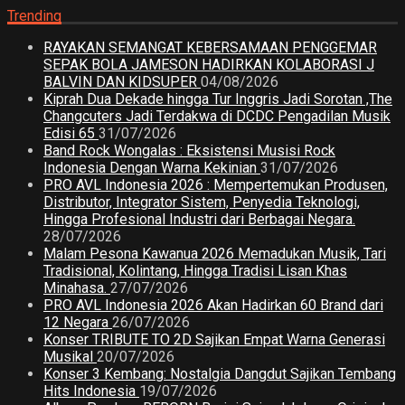
Trending
RAYAKAN SEMANGAT KEBERSAMAAN PENGGEMAR
SEPAK BOLA JAMESON HADIRKAN KOLABORASI J
BALVIN DAN KIDSUPER
04/08/2026
Kiprah Dua Dekade hingga Tur Inggris Jadi Sorotan ,The
Changcuters Jadi Terdakwa di DCDC Pengadilan Musik
Edisi 65
31/07/2026
Band Rock Wongalas : Eksistensi Musisi Rock
Indonesia Dengan Warna Kekinian
31/07/2026
PRO AVL Indonesia 2026 : Mempertemukan Produsen,
Distributor, Integrator Sistem, Penyedia Teknologi,
Hingga Profesional Industri dari Berbagai Negara.
28/07/2026
Malam Pesona Kawanua 2026 Memadukan Musik, Tari
Tradisional, Kolintang, Hingga Tradisi Lisan Khas
Minahasa.
27/07/2026
PRO AVL Indonesia 2026 Akan Hadirkan 60 Brand dari
12 Negara
26/07/2026
Konser TRIBUTE TO 2D Sajikan Empat Warna Generasi
Musikal
20/07/2026
Konser 3 Kembang: Nostalgia Dangdut Sajikan Tembang
Hits Indonesia
19/07/2026