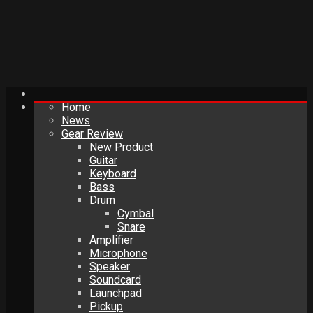
Home
News
Gear Review
New Product
Guitar
Keyboard
Bass
Drum
Cymbal
Snare
Amplifier
Microphone
Speaker
Soundcard
Launchpad
Pickup