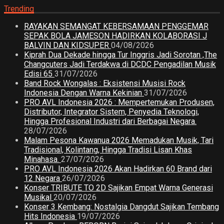
Trending
RAYAKAN SEMANGAT KEBERSAMAAN PENGGEMAR
SEPAK BOLA JAMESON HADIRKAN KOLABORASI J
BALVIN DAN KIDSUPER
04/08/2026
Kiprah Dua Dekade hingga Tur Inggris Jadi Sorotan ,The
Changcuters Jadi Terdakwa di DCDC Pengadilan Musik
Edisi 65
31/07/2026
Band Rock Wongalas : Eksistensi Musisi Rock
Indonesia Dengan Warna Kekinian
31/07/2026
PRO AVL Indonesia 2026 : Mempertemukan Produsen,
Distributor, Integrator Sistem, Penyedia Teknologi,
Hingga Profesional Industri dari Berbagai Negara.
28/07/2026
Malam Pesona Kawanua 2026 Memadukan Musik, Tari
Tradisional, Kolintang, Hingga Tradisi Lisan Khas
Minahasa.
27/07/2026
PRO AVL Indonesia 2026 Akan Hadirkan 60 Brand dari
12 Negara
26/07/2026
Konser TRIBUTE TO 2D Sajikan Empat Warna Generasi
Musikal
20/07/2026
Konser 3 Kembang: Nostalgia Dangdut Sajikan Tembang
Hits Indonesia
19/07/2026