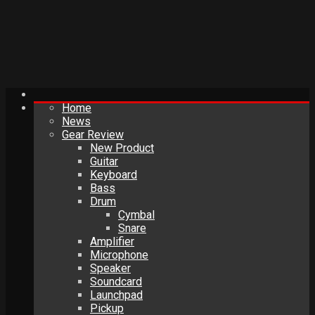
Home
News
Gear Review
New Product
Guitar
Keyboard
Bass
Drum
Cymbal
Snare
Amplifier
Microphone
Speaker
Soundcard
Launchpad
Pickup