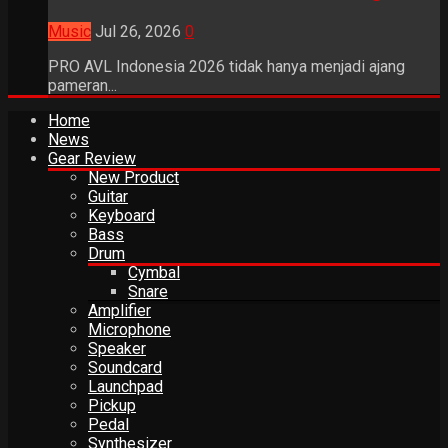
Music
Jul 26, 2026
0
PRO AVL Indonesia 2026 tidak hanya menjadi ajang
pameran...
Home
News
Gear Review
New Product
Guitar
Keyboard
Bass
Drum
Cymbal
Snare
Amplifier
Microphone
Speaker
Soundcard
Launchpad
Pickup
Pedal
Synthesizer