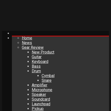
Home
News
Gear Review
New Product
Guitar
Keyboard
Bass
Drum
Cymbal
Snare
Amplifier
Microphone
Speaker
Soundcard
Launchpad
Pickup