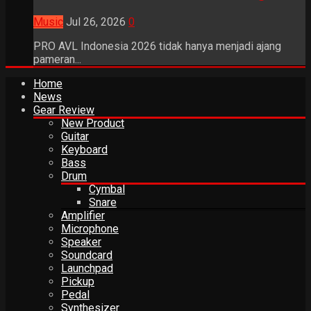
Music
Jul 26, 2026
0
PRO AVL Indonesia 2026 tidak hanya menjadi ajang
pameran...
Home
News
Gear Review
New Product
Guitar
Keyboard
Bass
Drum
Cymbal
Snare
Amplifier
Microphone
Speaker
Soundcard
Launchpad
Pickup
Pedal
Synthesizer