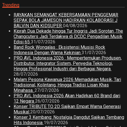
Trending
RAYAKAN SEMANGAT KEBERSAMAAN PENGGEMAR
SEPAK BOLA JAMESON HADIRKAN KOLABORASI J
BALVIN DAN KIDSUPER
04/08/2026
Kiprah Dua Dekade hingga Tur Inggris Jadi Sorotan ,The
Changcuters Jadi Terdakwa di DCDC Pengadilan Musik
Edisi 65
31/07/2026
Band Rock Wongalas : Eksistensi Musisi Rock
Indonesia Dengan Warna Kekinian
31/07/2026
PRO AVL Indonesia 2026 : Mempertemukan Produsen,
Distributor, Integrator Sistem, Penyedia Teknologi,
Hingga Profesional Industri dari Berbagai Negara.
28/07/2026
Malam Pesona Kawanua 2026 Memadukan Musik, Tari
Tradisional, Kolintang, Hingga Tradisi Lisan Khas
Minahasa.
27/07/2026
PRO AVL Indonesia 2026 Akan Hadirkan 60 Brand dari
12 Negara
26/07/2026
Konser TRIBUTE TO 2D Sajikan Empat Warna Generasi
Musikal
20/07/2026
Konser 3 Kembang: Nostalgia Dangdut Sajikan Tembang
Hits Indonesia
19/07/2026