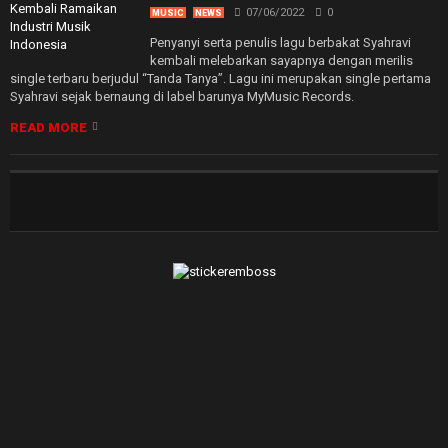
07/06/2022
0
MUSIC
NEWS
Penyanyi serta penulis lagu berbakat Syahravi
kembali melebarkan sayapnya dengan merilis
single terbaru berjudul “Tanda Tanya”. Lagu ini merupakan single pertama
Syahravi sejak bernaung di label barunya MyMusic Records.
READ MORE