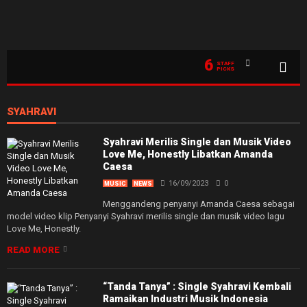
6
STAFF
PICKS
SYAHRAVI
Syahravi Merilis Single dan Musik Video
Love Me, Honestly Libatkan Amanda
Caesa
16/09/2023
0
MUSIC
NEWS
Menggandeng penyanyi Amanda Caesa sebagai
model video klip Penyanyi Syahravi merilis single dan musik video lagu
Love Me, Honestly.
READ MORE
“Tanda Tanya” : Single Syahravi Kembali
Ramaikan Industri Musik Indonesia