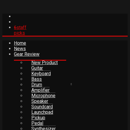
6
staff
picks
Home
News
Gear Review
New Product
Guitar
Keyboard
Bass
Drum
Amplifier
Microphone
Speaker
Soundcard
Launchpad
Pickup
Pedal
Synthesizer