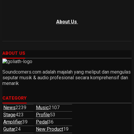
About Us
ABOUT US
Soundcorners.com adalah majalah yang meliput dan mengulas
seputar musik & audio profesional secara komprehensif dan
menarik
CATEGORY
News
2239
Music
2107
Stage
423
Profile
53
Amplifier
39
Pedal
36
Guitar
24
New Product
19