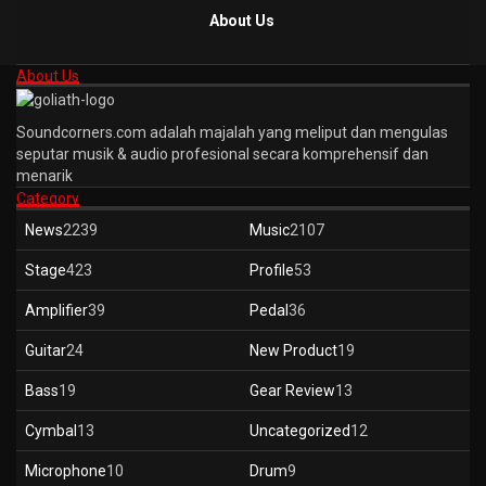
About Us
About Us
Soundcorners.com adalah majalah yang meliput dan mengulas
seputar musik & audio profesional secara komprehensif dan
menarik
Category
News
2239
Music
2107
Stage
423
Profile
53
Amplifier
39
Pedal
36
Guitar
24
New Product
19
Bass
19
Gear Review
13
Cymbal
13
Uncategorized
12
Microphone
10
Drum
9