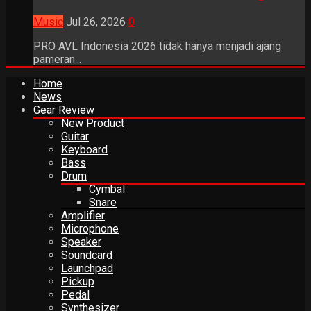
Music
Jul 26, 2026
0
PRO AVL Indonesia 2026 tidak hanya menjadi ajang
pameran...
Home
News
Gear Review
New Product
Guitar
Keyboard
Bass
Drum
Cymbal
Snare
Amplifier
Microphone
Speaker
Soundcard
Launchpad
Pickup
Pedal
Synthesizer