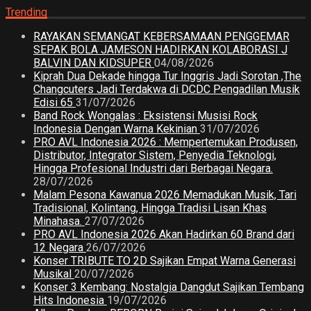
Trending
RAYAKAN SEMANGAT KEBERSAMAAN PENGGEMAR
SEPAK BOLA JAMESON HADIRKAN KOLABORASI J
BALVIN DAN KIDSUPER
04/08/2026
Kiprah Dua Dekade hingga Tur Inggris Jadi Sorotan ,The
Changcuters Jadi Terdakwa di DCDC Pengadilan Musik
Edisi 65
31/07/2026
Band Rock Wongalas : Eksistensi Musisi Rock
Indonesia Dengan Warna Kekinian
31/07/2026
PRO AVL Indonesia 2026 : Mempertemukan Produsen,
Distributor, Integrator Sistem, Penyedia Teknologi,
Hingga Profesional Industri dari Berbagai Negara.
28/07/2026
Malam Pesona Kawanua 2026 Memadukan Musik, Tari
Tradisional, Kolintang, Hingga Tradisi Lisan Khas
Minahasa.
27/07/2026
PRO AVL Indonesia 2026 Akan Hadirkan 60 Brand dari
12 Negara
26/07/2026
Konser TRIBUTE TO 2D Sajikan Empat Warna Generasi
Musikal
20/07/2026
Konser 3 Kembang: Nostalgia Dangdut Sajikan Tembang
Hits Indonesia
19/07/2026