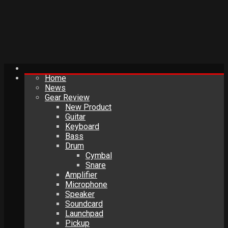
Home
News
Gear Review
New Product
Guitar
Keyboard
Bass
Drum
Cymbal
Snare
Amplifier
Microphone
Speaker
Soundcard
Launchpad
Pickup