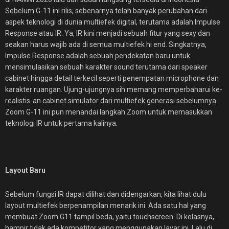
Sebelum G-11 ini rilis, sebenarnya telah banyak perubahan dari
aspek teknologi di dunia multiefek digital, terutama adalah Impulse
Response atau IR. Ya, IR kini menjadi sebuah fitur yang sexy dan
seakan harus wajib ada di semua multiefek hi end. Singkatnya,
Impulse Response adalah sebuah pendekatan baru untuk
mensimulasikan sebuah karakter sound terutama dari speaker
cabinet hingga detail terkecil seperti penempatan microphone dan
karakter ruangan. Ujung-ujungnya sih memang memperbaharui ke-
realistis-an cabinet simulator dari multiefek generasi sebelumnya.
Zoom G-11 ini pun menandai langkah Zoom untuk memasukkan
teknologi IR untuk pertama kalinya.
Layout Baru
Sebelum fungsi IR dapat dilihat dan didengarkan, kita lihat dulu
layout multiefek berpenampilan menarik ini. Ada satu hal yang
membuat Zoom G11 tampil beda, yaitu touchscreen. Di kelasnya,
hampir tidak ada kompetitor yang menggunakan layar ini. Lalu di