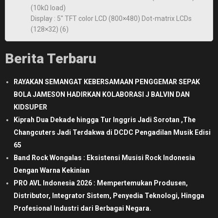
(10kΩ load)
Display : 5″ TFT color LCD (800×480) Dot-matrix LCDs
(128×32) (6)
Berita Terbaru
RAYAKAN SEMANGAT KEBERSAMAAN PENGGEMAR SEPAK
BOLA JAMESON HADIRKAN KOLABORASI J BALVIN DAN
KIDSUPER
Kiprah Dua Dekade hingga Tur Inggris Jadi Sorotan ,The
Changcuters Jadi Terdakwa di DCDC Pengadilan Musik Edisi
65
Band Rock Wongalas : Eksistensi Musisi Rock Indonesia
Dengan Warna Kekinian
PRO AVL Indonesia 2026 : Mempertemukan Produsen,
Distributor, Integrator Sistem, Penyedia Teknologi, Hingga
Profesional Industri dari Berbagai Negara.