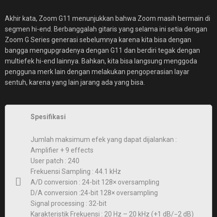
Akhir kata, Zoom G11 menunjukkan bahwa Zoom masih bermain di
segmen hi-end. Berbanggalah gitaris yang selama ini setia dengan
Zoom G Series generasi sebelumnya karena kita bisa dengan
bangga mengupgradenya dengan G11 dan berdiri tegak dengan
multiefek hi-end lainnya. Bahkan, kita bisa langsung menggoda
pengguna merk lain dengan melakukan pengoperasian layar
sentuh, karena yang lain jarang ada yang bisa.
Spesifikasi
Jumlah maksimum efek yang dapat dijalankan :
Amplifier + 9 effects
User patch : 240
Frekuensi Sampling : 44.1 kHz
A/D conversion : 24-bit 128× oversampling
D/A conversion :24-bit 128× oversampling
Signal processing : 32-bit
Karakteristik Frekuensi : 20 Hz – 20 kHz (+1 dB/−2 dB)