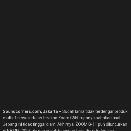
Soundcorners.com, Jakarta –
Sudah lama tidak terdengar produk
multiefeknya setelah terakhir Zoom G5N, rupanya pabrikan asal
Jepang ini tidak tinggal diam. Akhirnya, ZOOM G-11 pun diluncurkan
di NAMM 2020 lalu dan sudah langsung tersedia di Indonesia.