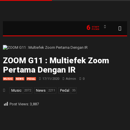
6
STAFF
PICKS
ZOOM G11 : Multiefek Zoom
Pertama Dengan IR
17/11/2020
Admin
0
MUSIC
NEWS
PEDAL
Music
News
Pedal
2072
2211
35
Post Views:
3,887