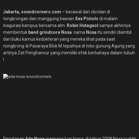
Jakarta, soundcorners.com
– berawal dari obrolan di
tongkrongan dan manggung bawain
Sex Pistols
di malam
inagurasi kampus bersama alm.
Robin Hutagaol
sampe akhirnya
membentuk
band grindcore Noxa
. nama
Noxa
itu sendiri diambil
dari buku kamus kedokteran yang mereka lihat pada saat
nongkrong di Pasaraya Blok M tepatnya di toko gunung Agung yang
artinya Zat Penghancur yang memiliki efek berbahaya dalam tubuh
!
Perjalanan
Ade Noxa
memang luar biasa, di tahun 2008 Noxa sudah