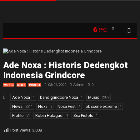
6
STAFF
PICKS
Ade Noxa : Historis Dedengkot
Indonesia Grindcore
03/04/2022
Admin
0
MUSIC
NEWS
PROFILE
Ade Noxa
band grindcore Noxa
Music
1
1
2072
News
Noxa
Noxa Fest
obscene extreme
2211
2
4
1
Profile
Robin Hutagaol
Sex Pistols
51
1
1
Post Views:
3,008