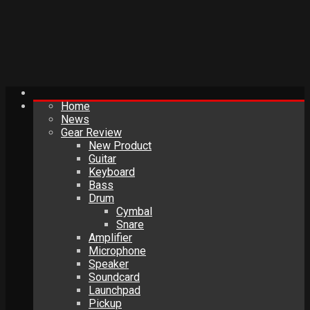
Home
News
Gear Review
New Product
Guitar
Keyboard
Bass
Drum
Cymbal
Snare
Amplifier
Microphone
Speaker
Soundcard
Launchpad
Pickup