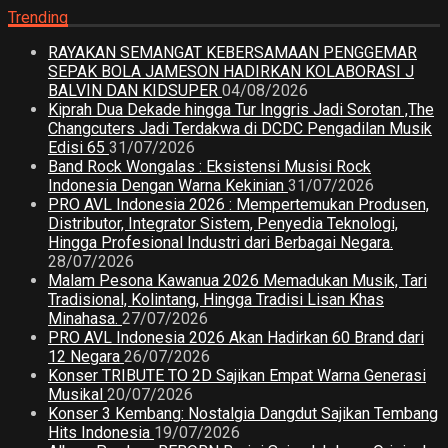
Trending
RAYAKAN SEMANGAT KEBERSAMAAN PENGGEMAR
SEPAK BOLA JAMESON HADIRKAN KOLABORASI J
BALVIN DAN KIDSUPER
04/08/2026
Kiprah Dua Dekade hingga Tur Inggris Jadi Sorotan ,The
Changcuters Jadi Terdakwa di DCDC Pengadilan Musik
Edisi 65
31/07/2026
Band Rock Wongalas : Eksistensi Musisi Rock
Indonesia Dengan Warna Kekinian
31/07/2026
PRO AVL Indonesia 2026 : Mempertemukan Produsen,
Distributor, Integrator Sistem, Penyedia Teknologi,
Hingga Profesional Industri dari Berbagai Negara.
28/07/2026
Malam Pesona Kawanua 2026 Memadukan Musik, Tari
Tradisional, Kolintang, Hingga Tradisi Lisan Khas
Minahasa.
27/07/2026
PRO AVL Indonesia 2026 Akan Hadirkan 60 Brand dari
12 Negara
26/07/2026
Konser TRIBUTE TO 2D Sajikan Empat Warna Generasi
Musikal
20/07/2026
Konser 3 Kembang: Nostalgia Dangdut Sajikan Tembang
Hits Indonesia
19/07/2026