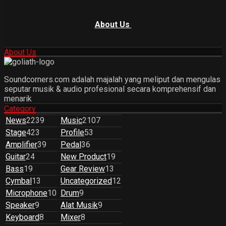
About Us
About Us
Soundcorners.com adalah majalah yang meliput dan mengulas
seputar musik & audio profesional secara komprehensif dan
menarik
Category
News
2239
Music
2107
Stage
423
Profile
53
Amplifier
39
Pedal
36
Guitar
24
New Product
19
Bass
19
Gear Review
13
Cymbal
13
Uncategorized
12
Microphone
10
Drum
9
Speaker
9
Alat Musik
9
Keyboard
8
Mixer
8