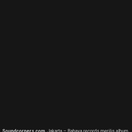
Soundcorners.com
, Jakarta – Bahaya records merilis album