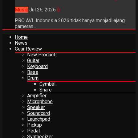
Music
Jul 26, 2026
0
PRO AVL Indonesia 2026 tidak hanya menjadi ajang
pameran...
Home
News
Gear Review
New Product
Guitar
Keyboard
Bass
Drum
Cymbal
Snare
Amplifier
Microphone
Speaker
Soundcard
Launchpad
Pickup
Pedal
Synthesizer