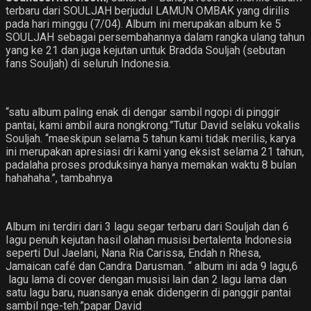
terbaru dari SOULJAH berjudul LAMUN OMBAK yang dirilis
pada hari minggu (7/04). Album ini merupakan album ke 5
SOULJAH sebagai persembahannya dalam rangka ulang tahun
yang ke 21 dan juga kejutan untuk Bradda Souljah (sebutan
fans Souljah) di seluruh Indonesia.
“satu album paling enak di dengar sambil ngopi di pinggir
pantai, kami ambil aura nongkrong.”Tutur David selaku vokalis
Souljah. “maeskipun selama 5 tahun kami tidak merilis, karya
ini merupakan apresiasi dri kami yang eksist selama 21 tahun,
padalaha proses produksinya hanya memakan waktu 8 bulan
hahahaha.”, tambahnya
Album ini terdiri dari 3 lagu segar terbaru dari Souljah dan 6
Iagu penuh kejutan hasil olahan musisi bertalenta lndonesia
seperti Dul Jaelani, Nana Ria Carissa, Endah n Rhesa,
Jamaican café dan Candra Darusman. “ album ini ada 9 lagu,6
lagu lama di cover dengan musisi lain dan 2 lagu lama dan
satu lagu baru, nuansanya enak didengerin di panggir pantai
sambil nge-teh.”papar David