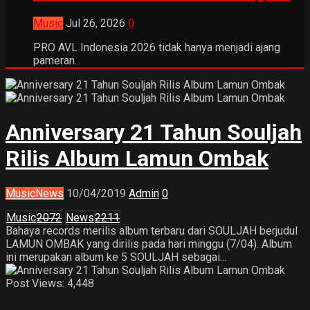
Music
Jul 26, 2026
0
PRO AVL Indonesia 2026 tidak hanya menjadi ajang
pameran...
Anniversary 21 Tahun Souljah
Rilis Album Lamun Ombak
Music
News
10/04/2019
Admin
0
Music
2072
News
2211
Bahaya records merilis album terbaru dari SOULJAH berjudul
LAMUN OMBAK yang dirilis pada hari minggu (7/04). Album
ini merupakan album ke 5 SOULJAH sebagai...
Post Views:
4,448