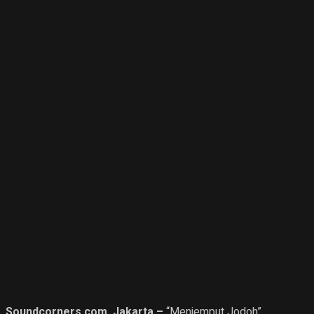
Soundcorners.com, Jakarta –
“Menjemput Jodoh”