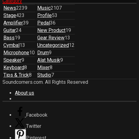
Category
News
2239
Music
2107
Stage
423
Profile
53
Amplifier
39
Pedal
36
Guitar
24
New Product
19
Bass
19
Gear Review
13
Cymbal
13
Uncategorized
12
Microphone
10
Drum
9
Speaker
9
Alat Musik
9
Keyboard
8
Mixer
8
Tips & Trick
8
Studio
7
Soundcorners.com. All Rights Reserved
About us
Facebook
Twitter
Pinterest