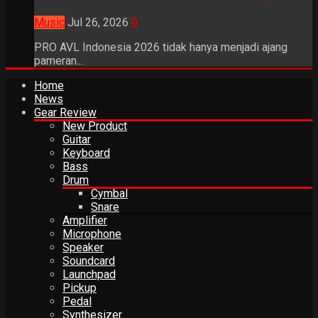
Music
Jul 26, 2026
0
PRO AVL Indonesia 2026 tidak hanya menjadi ajang
pameran...
Home
News
Gear Review
New Product
Guitar
Keyboard
Bass
Drum
Cymbal
Snare
Amplifier
Microphone
Speaker
Soundcard
Launchpad
Pickup
Pedal
Synthesizer