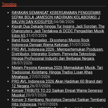
Trending
RAYAKAN SEMANGAT KEBERSAMAAN PENGGEMAR
SEPAK BOLA JAMESON HADIRKAN KOLABORASI J
BALVIN DAN KIDSUPER
04/08/2026
Kiprah Dua Dekade hingga Tur Inggris Jadi Sorotan ,The
Changcuters Jadi Terdakwa di DCDC Pengadilan Musik
Edisi 65
31/07/2026
Band Rock Wongalas : Eksistensi Musisi Rock
Indonesia Dengan Warna Kekinian
31/07/2026
PRO AVL Indonesia 2026 : Mempertemukan Produsen,
Distributor, Integrator Sistem, Penyedia Teknologi,
Hingga Profesional Industri dari Berbagai Negara.
28/07/2026
Malam Pesona Kawanua 2026 Memadukan Musik, Tari
Tradisional, Kolintang, Hingga Tradisi Lisan Khas
Minahasa.
27/07/2026
PRO AVL Indonesia 2026 Akan Hadirkan 60 Brand dari
12 Negara
26/07/2026
Konser TRIBUTE TO 2D Sajikan Empat Warna Generasi
Musikal
20/07/2026
Konser 3 Kembang: Nostalgia Dangdut Sajikan Tembang
Hits Indonesia
19/07/2026