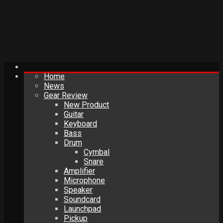
Home
News
Gear Review
New Product
Guitar
Keyboard
Bass
Drum
Cymbal
Snare
Amplifier
Microphone
Speaker
Soundcard
Launchpad
Pickup