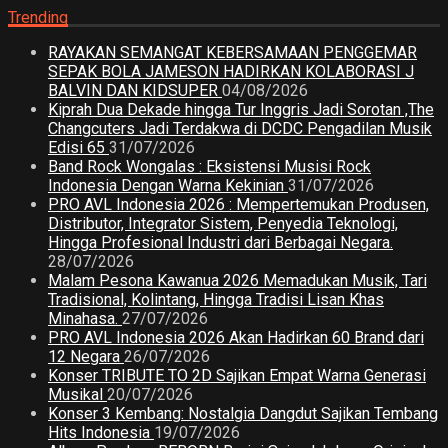
Trending
RAYAKAN SEMANGAT KEBERSAMAAN PENGGEMAR
SEPAK BOLA JAMESON HADIRKAN KOLABORASI J
BALVIN DAN KIDSUPER
04/08/2026
Kiprah Dua Dekade hingga Tur Inggris Jadi Sorotan ,The
Changcuters Jadi Terdakwa di DCDC Pengadilan Musik
Edisi 65
31/07/2026
Band Rock Wongalas : Eksistensi Musisi Rock
Indonesia Dengan Warna Kekinian
31/07/2026
PRO AVL Indonesia 2026 : Mempertemukan Produsen,
Distributor, Integrator Sistem, Penyedia Teknologi,
Hingga Profesional Industri dari Berbagai Negara.
28/07/2026
Malam Pesona Kawanua 2026 Memadukan Musik, Tari
Tradisional, Kolintang, Hingga Tradisi Lisan Khas
Minahasa.
27/07/2026
PRO AVL Indonesia 2026 Akan Hadirkan 60 Brand dari
12 Negara
26/07/2026
Konser TRIBUTE TO 2D Sajikan Empat Warna Generasi
Musikal
20/07/2026
Konser 3 Kembang: Nostalgia Dangdut Sajikan Tembang
Hits Indonesia
19/07/2026