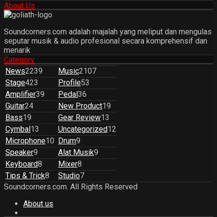
About Us
Soundcorners.com adalah majalah yang meliput dan mengulas
seputar musik & audio profesional secara komprehensif dan
menarik
Category
News
2239
Music
2107
Stage
423
Profile
53
Amplifier
39
Pedal
36
Guitar
24
New Product
19
Bass
19
Gear Review
13
Cymbal
13
Uncategorized
12
Microphone
10
Drum
9
Speaker
9
Alat Musik
9
Keyboard
8
Mixer
8
Tips & Trick
8
Studio
7
Soundcorners.com. All Rights Reserved
About us