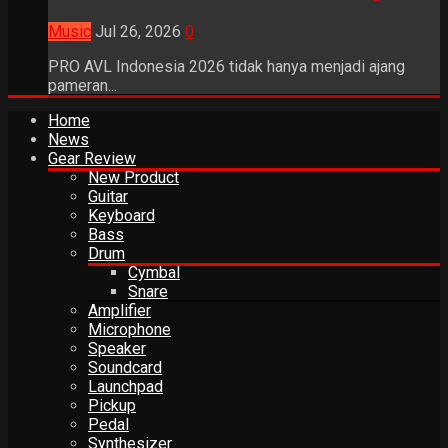
Music
Jul 26, 2026
0
PRO AVL Indonesia 2026 tidak hanya menjadi ajang
pameran...
Home
News
Gear Review
New Product
Guitar
Keyboard
Bass
Drum
Cymbal
Snare
Amplifier
Microphone
Speaker
Soundcard
Launchpad
Pickup
Pedal
Synthesizer