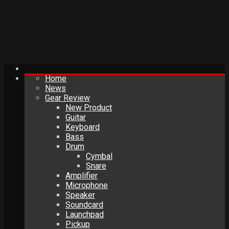
Home
News
Gear Review
New Product
Guitar
Keyboard
Bass
Drum
Cymbal
Snare
Amplifier
Microphone
Speaker
Soundcard
Launchpad
Pickup