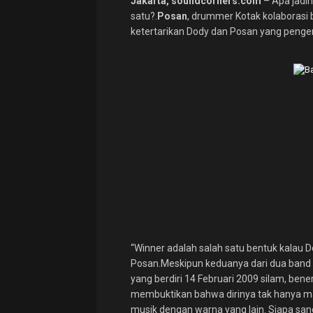
Jakarta, soundcorners.com
– Apa jadin
satu?.
Posan
, drummer Kotak kolaborasi
ketertarikan Dody dan Posan yang penge
“Winner adalah salah satu bentuk kalau 
Posan.Meskipun keduanya dari dua band
yang berdiri 14 Februari 2009 silam, be
membuktikan bahwa dirinya tak hanya mah
musik dengan warna yang lain. Siapa san