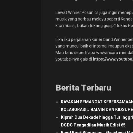
Lewat Winner,Posan cs juga ingin menep
musik yang berbau melayu seperti Kangen B
kita musisi, bukan tukang gosip,” tukas
Lika liku perjalanan karier band Winner 
yang muncul baik di internal maupun ekste
Mau tahu seperti apa wawancara menda
youtube-nya gais di
https://www.youtub
Berita Terbaru
RAYAKAN SEMANGAT KEBERSAMAAN
KOLABORASI J BALVIN DAN KIDSUP
Kiprah Dua Dekade hingga Tur Inggr
DCDC Pengadilan Musik Edisi 65
Band Rock Wongalas : Eksistensi Mu