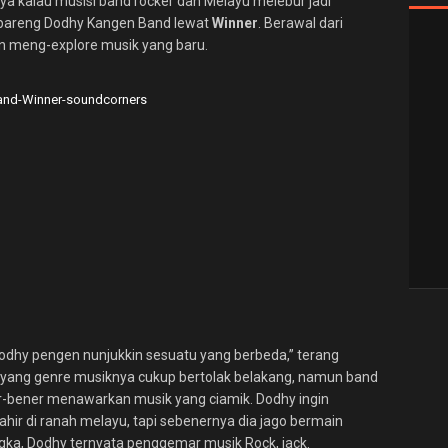
ya kalau musisi band rocker dan Melayu melebur jadi
 bareng Dodhy Kangen Band lewat
Winner
. Berawal dari
n meng-explore musik yang baru.
Dodhy pengen nunjukkin sesuatu yang berbeda,” terang
 yang genre musiknya cukup bertolak belakang, namun band
ner-bener menawarkan musik yang ciamik. Dodhy ingin
ir di ranah melayu, tapi sebenernya dia jago bermain
gka, Dodhy ternyata penggemar musik Rock, jack.