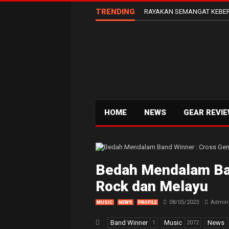
TRENDING
RAYAKAN SEMANGAT KEBER
HOME
NEWS
GEAR REVI
Bedah Mendalam Ban
Rock dan Melayu
08/05/2023
Admin
MUSIC
NEWS
PROFILE
Band Winner
Music
News
1
2072