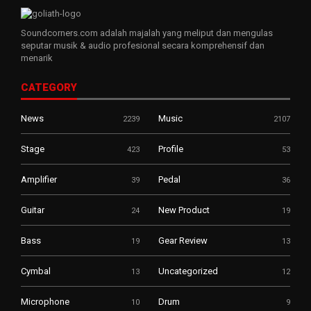
Soundcorners.com adalah majalah yang meliput dan mengulas
seputar musik & audio profesional secara komprehensif dan
menarik
CATEGORY
News
Music
2239
2107
Stage
Profile
423
53
Amplifier
Pedal
39
36
Guitar
New Product
24
19
Bass
Gear Review
19
13
Cymbal
Uncategorized
13
12
Microphone
Drum
10
9