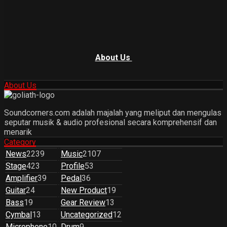
About Us
About Us
Soundcorners.com adalah majalah yang meliput dan mengulas
seputar musik & audio profesional secara komprehensif dan
menarik
Category
News
2239
Music
2107
Stage
423
Profile
53
Amplifier
39
Pedal
36
Guitar
24
New Product
19
Bass
19
Gear Review
13
Cymbal
13
Uncategorized
12
Microphone
10
Drum
9