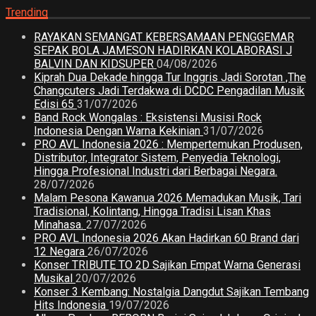
Trending
RAYAKAN SEMANGAT KEBERSAMAAN PENGGEMAR
SEPAK BOLA JAMESON HADIRKAN KOLABORASI J
BALVIN DAN KIDSUPER
04/08/2026
Kiprah Dua Dekade hingga Tur Inggris Jadi Sorotan ,The
Changcuters Jadi Terdakwa di DCDC Pengadilan Musik
Edisi 65
31/07/2026
Band Rock Wongalas : Eksistensi Musisi Rock
Indonesia Dengan Warna Kekinian
31/07/2026
PRO AVL Indonesia 2026 : Mempertemukan Produsen,
Distributor, Integrator Sistem, Penyedia Teknologi,
Hingga Profesional Industri dari Berbagai Negara.
28/07/2026
Malam Pesona Kawanua 2026 Memadukan Musik, Tari
Tradisional, Kolintang, Hingga Tradisi Lisan Khas
Minahasa.
27/07/2026
PRO AVL Indonesia 2026 Akan Hadirkan 60 Brand dari
12 Negara
26/07/2026
Konser TRIBUTE TO 2D Sajikan Empat Warna Generasi
Musikal
20/07/2026
Konser 3 Kembang: Nostalgia Dangdut Sajikan Tembang
Hits Indonesia
19/07/2026