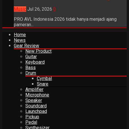
Music
Jul 26, 2026
0
PRO AVL Indonesia 2026 tidak hanya menjadi ajang
pameran...
Home
News
Gear Review
New Product
Guitar
Keyboard
Bass
Drum
Cymbal
Snare
Amplifier
Microphone
Speaker
Soundcard
Launchpad
Pickup
Pedal
Synthesizer