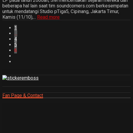
EP pada tahun 2000an, SM menceritakan sejarah mereka dan
beberapa hal lain saat tim soundcorners.com berkesempatan
untuk mendatangi Studio pTiga5, Cipinang, Jakarta Timur,
Kamis (11/10),...
Read more
1
…
4
5
6
Fan Page & Contact