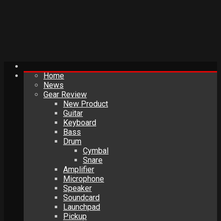
Home
News
Gear Review
New Product
Guitar
Keyboard
Bass
Drum
Cymbal
Snare
Amplifier
Microphone
Speaker
Soundcard
Launchpad
Pickup