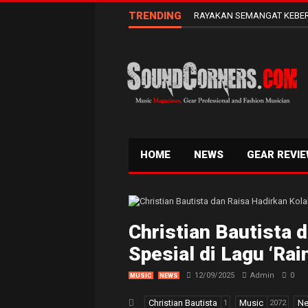
TRENDING
RAYAKAN SEMANGAT KEBER
HOME
NEWS
GEAR REVI
Christian Bautista 
Spesial di Lagu ‘Rai
12/09/2025
Admin
0
MUSIC
NEWS
Christian Bautista
Music
N
1
2072