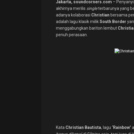
Jakarta, soundcorners.com
– Penyanyi
akhirnya merilis
single
terbarunya yang be
adanya kolaborasi
Christian
bersama pen
adalah lagu klasik milik
South Border
yan
menggabungkan bariton lembut
Christi
penuh perasaan.
Kata
Christian Bautista
, lagu
‘Rainbow’
a