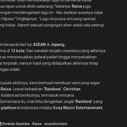
di Indonesia. Bisa membawakan lagu ini bersama Raisa
 tepat untuk dirilis sekarang,”
katanya.
Raisa
juga
engan mendengarkan lagu ini.
“Aku bahkan awalnya tidak
Filipina!”
Ungkapnya.
“Lagu ini punya arti yang special,
ng hidup. Seperti sebuah pengingat akan selalu ada pelangi
ini berawal dari tur
ASEAN
di
Jepang
,
ama di
13 kota
. Dari sanalah terjalin
chemistry
yang akhirnya
harus menyesuaikan jadwal padat hingga menyebabkan
ra terpisah, namun hasil yang didapatkan akhirnya tetap
ngan indah.
pi pada akhirnya, kami berhasil membuat versi yang segar
a
Raisa
. Lewat kehadiran
‘Rainbow’
,
Christian
kolaborasi berikutnya, termasuk rencana
Sementara itu, mari kita dengarkan
single
‘Rainbow’
yang
g platform
di Indonesia melalui
Sony Music Entertainment.