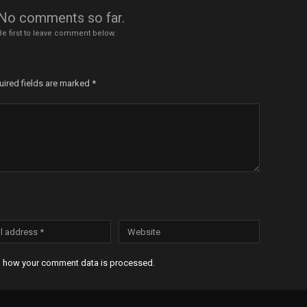
No comments so far.
Be first to leave comment below.
uired fields are marked
*
n how your comment data is processed
.