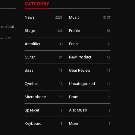
CATEGORY
News
Music
2239
2107
 meliput
Stage
Profile
423
53
enarik
Amplifier
Pedal
39
36
Guitar
New Product
24
19
Bass
Gear Review
19
13
Cymbal
Uncategorized
13
12
Microphone
Drum
10
9
Speaker
Alat Musik
9
9
Keyboard
Mixer
8
8