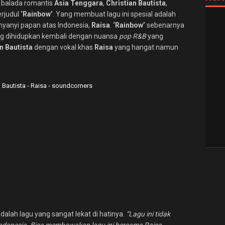
 balada romantis
Asia Tenggara
,
Christian Bautista
,
rjudul
‘Rainbow’
. Yang membuat lagu ini spesial adalah
yanyi papan atas Indonesia,
Raisa
.
‘Rainbow’
sebenarnya
g dihidupkan kembali dengan nuansa
pop R&B
yang
an
Bautista
dengan vokal khas
Raisa
yang hangat namun
dalah lagu yang sangat lekat di hatinya.
“Lagu ini tidak