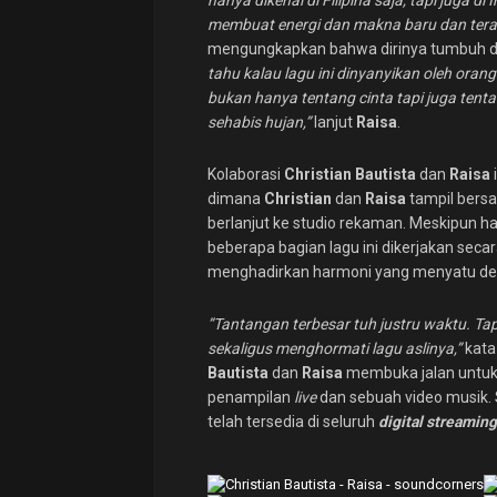
hanya dikenal di Filipina saja, tapi juga 
membuat energi dan makna baru dan terasa
mengungkapkan bahwa dirinya tumbuh d
tahu kalau lagu ini dinyanyikan oleh orang 
bukan hanya tentang cinta tapi juga tenta
sehabis hujan,”
lanjut
Raisa
.
Kolaborasi
Christian Bautista
dan
Raisa
dimana
Christian
dan
Raisa
tampil bers
berlanjut ke studio rekaman. Meskipun 
beberapa bagian lagu ini dikerjakan seca
menghadirkan harmoni yang menyatu de
”Tantangan terbesar tuh justru waktu. Ta
sekaligus menghormati lagu aslinya,”
kat
Bautista
dan
Raisa
membuka jalan untuk 
penampilan
live
dan sebuah video musik. 
telah tersedia di seluruh
digital streamin