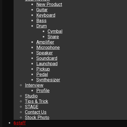
New Product
Guitar
Keyboard
Bass
Drum
Cymbal
Snare
Amplifier
Microphone
Speaker
Soundcard
Launchpad
Pickup
Pedal
Synthesizer
Interview
Profile
Studio
Tips & Trick
STAGE
Contact Us
Stock Photo
6
staff