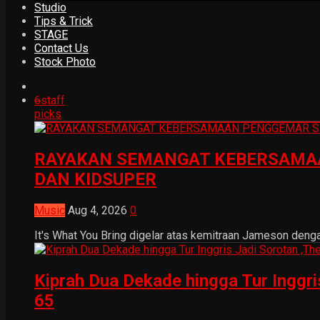
Studio
Tips & Trick
STAGE
Contact Us
Stock Photo
6
staff
picks
RAYAKAN SEMANGAT KEBERSAMAA
DAN KIDSUPER
Music
Aug 4, 2026
0
It's What You Bring digelar atas kemitraan Jameson dengan
Kiprah Dua Dekade hingga Tur Inggr
65