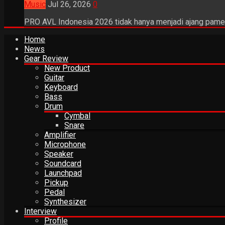
Music
Jul 26, 2026
0
PRO AVL Indonesia 2026 tidak hanya menjadi ajang pamer
Home
News
Gear Review
New Product
Guitar
Keyboard
Bass
Drum
Cymbal
Snare
Amplifier
Microphone
Speaker
Soundcard
Launchpad
Pickup
Pedal
Synthesizer
Interview
Profile