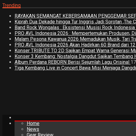
Trending
RAYAKAN SEMANGAT KEBERSAMAAN PENGGEMAR SEPA
Kiprah Dua Dekade hingga Tur Inggris Jadi Sorotan ,The
Band Rock Wongalas : Eksistensi Musisi Rock Indonesi
PRO AVL Indonesia 2026 : Mempertemukan Produsen, Distri
Malam Pesona Kawanua 2026 Memadukan Musik, Tari Tradi
PRO AVL Indonesia 2026 Akan Hadirkan 60 Brand dari 1
Konser TRIBUTE TO 2D Sajikan Empat Warna Generasi M
Konser 3 Kembang: Nostalgia Dangdut Sajikan Tembang 
Album Perdana REBORN Berisi Sejumlah Lagu Orisinal
17
Tiga Kembang Live in Concert Bawa Misi Menjaga Dangdut
Home
News
Gear Review