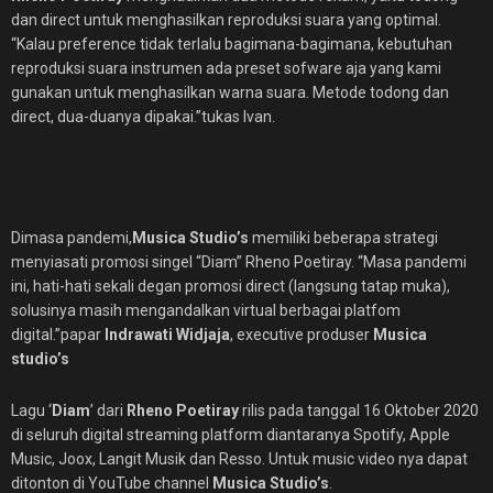
dan direct untuk menghasilkan reproduksi suara yang optimal.
“Kalau preference tidak terlalu bagimana-bagimana, kebutuhan
reproduksi suara instrumen ada preset sofware aja yang kami
gunakan untuk menghasilkan warna suara. Metode todong dan
direct, dua-duanya dipakai.”tukas Ivan.
Dimasa pandemi,
Musica Studio’s
memiliki beberapa strategi
menyiasati promosi singel “Diam” Rheno Poetiray. “Masa pandemi
ini, hati-hati sekali degan promosi direct (langsung tatap muka),
solusinya masih mengandalkan virtual berbagai platfom
digital.”papar
Indrawati Widjaja
, executive produser
Musica
studio’s
Lagu ‘
Diam
’ dari
Rheno Poetiray
rilis pada tanggal 16 Oktober 2020
di seluruh digital streaming platform diantaranya Spotify, Apple
Music, Joox, Langit Musik dan Resso. Untuk music video nya dapat
ditonton di YouTube channel
Musica Studio’s
.