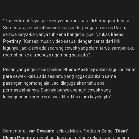
“Proses kreatifnya gue menyesuaikan suara di berbagai intonasi.
Sementara, untuk influence lokal gue terpengaruh sama Raisa,
semua karya-karyanya tuh kena banget di gue. “, tukas
Rheno
Poetiray
. “Konsep music video sesuai dengan cerita dari lirik
lagunya, jadi disini ada seorang cewek yang diam terus, sampai aku
memohon ke dia supaya ngomong sesuatu.”.
Pesan yang ingin disampaikan
Rheno
Poetiray
dalam lagu ini. “Buat
para cewek, kalau ada sesuatu yang nggak disukain sama
pasangan ngomong aja. Jadi dia juga akan tahu apa
permasalahannya. Soalnya banyak banget cowok yang
kebingungan karena si cewek tiba-tiba diam kayak gitu”.
Sementara,
Ivan Dewanto
selaku Musik Produser Singel “
Diam”
Rheno Poetiray
menghadirkan dua metode rekam, yaitu todong