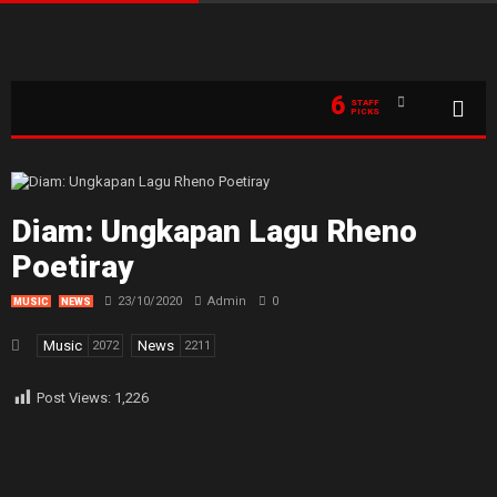
6
STAFF
PICKS
Diam: Ungkapan Lagu Rheno
Poetiray
23/10/2020
Admin
0
MUSIC
NEWS
Music
News
2072
2211
Post Views:
1,226