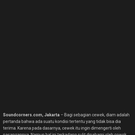
Soundcorners.com, Jakarta
– Bagi sebagian cewek, diam adalah
pertanda bahwa ada suatu kondisi tertentu yang tidak bisa dia
terima. Karena pada dasarnya, cewek itu ingin dimengerti oleh
pasangannya. Namun hal ini terkadang sulit dipahami oleh cowok,