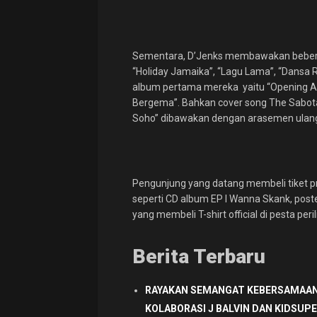
Sementara, D’Jenks membawakan beberapa
“Holiday Jamaika”, “Lagu Lama”, “Dansa R
album pertama mereka yaitu “Opening Aud
Bergema”. Bahkan cover song The Sabot
Soho” dibawakan dengan arasemen ulang 
Pengunjung yang datang membeli tiket p
seperti CD album EP I Wanna Skank, pos
yang membeli T-shirt official di pesta perili
Berita Terbaru
RAYAKAN SEMANGAT KEBERSAMAAN
KOLABORASI J BALVIN DAN KIDSUP