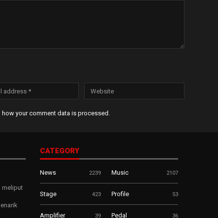
n how your comment data is processed
.
CATEGORY
News
Music
2239
2107
 meliput
Stage
Profile
423
53
enarik
Amplifier
Pedal
39
36