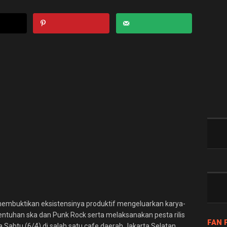
membuktikan eksistensinya produktif mengeluarkan karya-
entuhan ska dan Punk Rock serta melaksanakan pesta rilis
FAN 
Sabtu (6/4) di salah satu cafe daerah Jakarta Selatan.