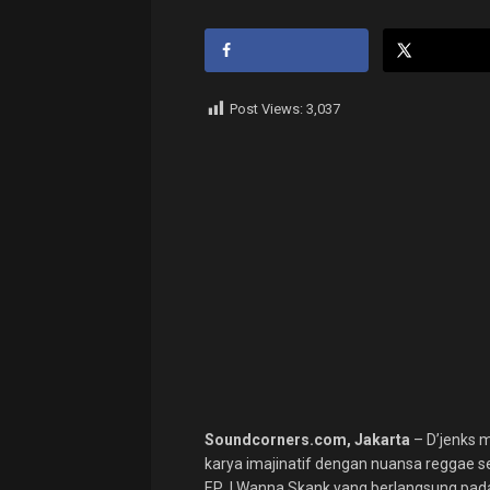
Post Views:
3,037
Soundcorners.com, Jakarta
– D’jenks 
karya imajinatif dengan nuansa reggae s
EP I Wanna Skank yang berlangsung pada 