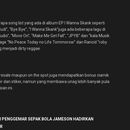
 song list yang ada di album EP I Wanna Skank seperti
udi”, “Bye Bye”, “I Wanna Skank”juga ada beberapa lagu di
io”, “Move On”, “Make Me Get Fall”, “JPYB” dan “kala Musik
age “No Peace Today no Life Tommorow” dan Rancid “roby
menjadi dirty reggae.
resale maupun on the spot juga mendapatkan bonus ciamik
ter dan stiker, namun yang membawa unag lebih banyak pula
san ini.
 PENGGEMAR SEPAK BOLA JAMESON HADIRKAN
ER