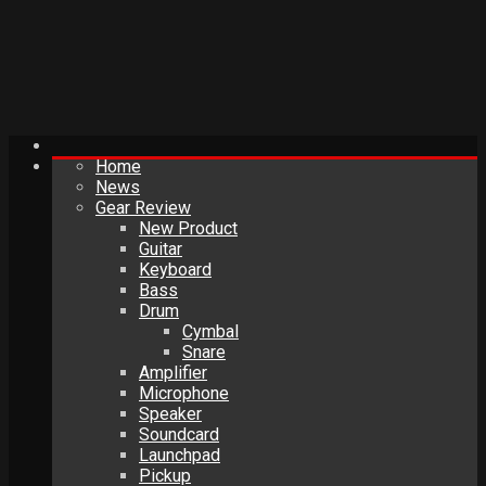
Home
News
Gear Review
New Product
Guitar
Keyboard
Bass
Drum
Cymbal
Snare
Amplifier
Microphone
Speaker
Soundcard
Launchpad
Pickup