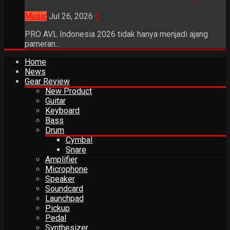
Music
Jul 26, 2026
0
PRO AVL Indonesia 2026 tidak hanya menjadi ajang
pameran...
Home
News
Gear Review
New Product
Guitar
Keyboard
Bass
Drum
Cymbal
Snare
Amplifier
Microphone
Speaker
Soundcard
Launchpad
Pickup
Pedal
Synthesizer