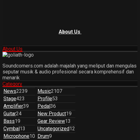
About Us
About Us
Soundcorners.com adalah majalah yang meliput dan mengulas
seputar musik & audio profesional secara komprehensif dan
menarik
Category
News
2239
Music
2107
Stage
423
Profile
53
Amplifier
39
Pedal
36
Guitar
24
New Product
19
Bass
19
Gear Review
13
Cymbal
13
Uncategorized
12
Microphone
10
Drum
9