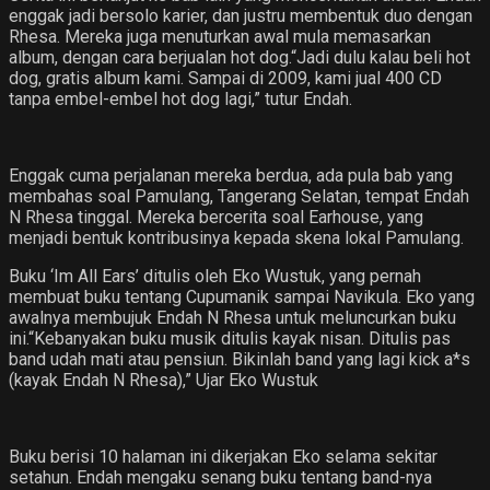
enggak jadi bersolo karier, dan justru membentuk duo dengan
Rhesa. Mereka juga menuturkan awal mula memasarkan
album, dengan cara berjualan hot dog.“Jadi dulu kalau beli hot
dog, gratis album kami. Sampai di 2009, kami jual 400 CD
tanpa embel-embel hot dog lagi,” tutur Endah.
Enggak cuma perjalanan mereka berdua, ada pula bab yang
membahas soal Pamulang, Tangerang Selatan, tempat Endah
N Rhesa tinggal. Mereka bercerita soal Earhouse, yang
menjadi bentuk kontribusinya kepada skena lokal Pamulang.
Buku ‘Im All Ears’ ditulis oleh Eko Wustuk, yang pernah
membuat buku tentang Cupumanik sampai Navikula. Eko yang
awalnya membujuk Endah N Rhesa untuk meluncurkan buku
ini.“Kebanyakan buku musik ditulis kayak nisan. Ditulis pas
band udah mati atau pensiun. Bikinlah band yang lagi kick a*s
(kayak Endah N Rhesa),” Ujar Eko Wustuk
Buku berisi 10 halaman ini dikerjakan Eko selama sekitar
setahun. Endah mengaku senang buku tentang band-nya