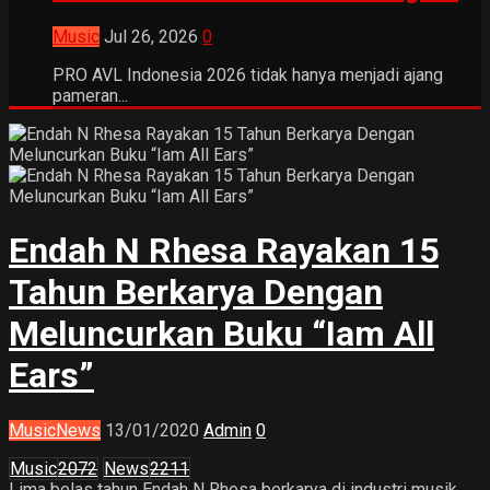
Music
Jul 26, 2026
0
PRO AVL Indonesia 2026 tidak hanya menjadi ajang
pameran...
Endah N Rhesa Rayakan 15
Tahun Berkarya Dengan
Meluncurkan Buku “Iam All
Ears”
Music
News
13/01/2020
Admin
0
Music
2072
News
2211
Lima belas tahun Endah N Rhesa berkarya di industri musik,