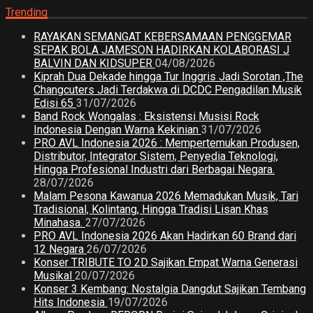
Trending
RAYAKAN SEMANGAT KEBERSAMAAN PENGGEMAR
SEPAK BOLA JAMESON HADIRKAN KOLABORASI J
BALVIN DAN KIDSUPER
04/08/2026
Kiprah Dua Dekade hingga Tur Inggris Jadi Sorotan ,The
Changcuters Jadi Terdakwa di DCDC Pengadilan Musik
Edisi 65
31/07/2026
Band Rock Wongalas : Eksistensi Musisi Rock
Indonesia Dengan Warna Kekinian
31/07/2026
PRO AVL Indonesia 2026 : Mempertemukan Produsen,
Distributor, Integrator Sistem, Penyedia Teknologi,
Hingga Profesional Industri dari Berbagai Negara.
28/07/2026
Malam Pesona Kawanua 2026 Memadukan Musik, Tari
Tradisional, Kolintang, Hingga Tradisi Lisan Khas
Minahasa.
27/07/2026
PRO AVL Indonesia 2026 Akan Hadirkan 60 Brand dari
12 Negara
26/07/2026
Konser TRIBUTE TO 2D Sajikan Empat Warna Generasi
Musikal
20/07/2026
Konser 3 Kembang: Nostalgia Dangdut Sajikan Tembang
Hits Indonesia
19/07/2026