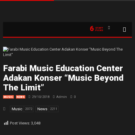
6
STAFF
PICKS
Farabi Music Education Center
Adakan Konser “Music Beyond
The Limit”
29/10/2018
Admin
0
MUSIC
NEWS
Music
News
2072
2211
Post Views:
3,048