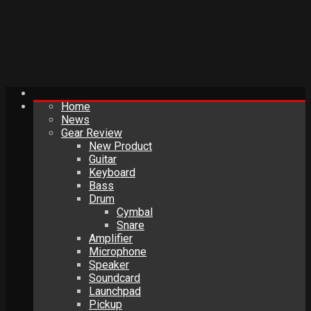
Home
News
Gear Review
New Product
Guitar
Keyboard
Bass
Drum
Cymbal
Snare
Amplifier
Microphone
Speaker
Soundcard
Launchpad
Pickup