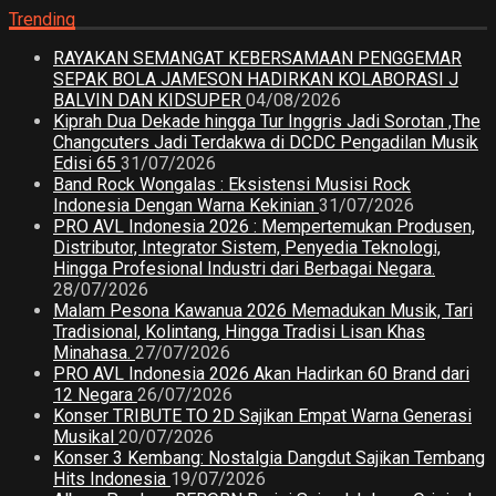
Trending
RAYAKAN SEMANGAT KEBERSAMAAN PENGGEMAR
SEPAK BOLA JAMESON HADIRKAN KOLABORASI J
BALVIN DAN KIDSUPER
04/08/2026
Kiprah Dua Dekade hingga Tur Inggris Jadi Sorotan ,The
Changcuters Jadi Terdakwa di DCDC Pengadilan Musik
Edisi 65
31/07/2026
Band Rock Wongalas : Eksistensi Musisi Rock
Indonesia Dengan Warna Kekinian
31/07/2026
PRO AVL Indonesia 2026 : Mempertemukan Produsen,
Distributor, Integrator Sistem, Penyedia Teknologi,
Hingga Profesional Industri dari Berbagai Negara.
28/07/2026
Malam Pesona Kawanua 2026 Memadukan Musik, Tari
Tradisional, Kolintang, Hingga Tradisi Lisan Khas
Minahasa.
27/07/2026
PRO AVL Indonesia 2026 Akan Hadirkan 60 Brand dari
12 Negara
26/07/2026
Konser TRIBUTE TO 2D Sajikan Empat Warna Generasi
Musikal
20/07/2026
Konser 3 Kembang: Nostalgia Dangdut Sajikan Tembang
Hits Indonesia
19/07/2026