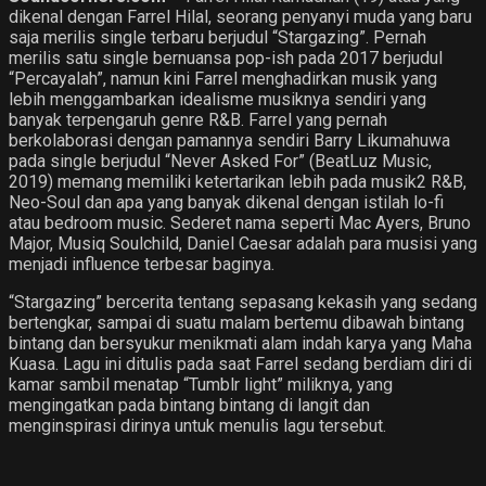
dikenal dengan Farrel Hilal, seorang penyanyi muda yang baru
saja merilis single terbaru berjudul “Stargazing”. Pernah
merilis satu single bernuansa pop-ish pada 2017 berjudul
“Percayalah”, namun kini Farrel menghadirkan musik yang
lebih menggambarkan idealisme musiknya sendiri yang
banyak terpengaruh genre R&B. Farrel yang pernah
berkolaborasi dengan pamannya sendiri Barry Likumahuwa
pada single berjudul “Never Asked For” (BeatLuz Music,
2019) memang memiliki ketertarikan lebih pada musik2 R&B,
Neo-Soul dan apa yang banyak dikenal dengan istilah lo-fi
atau bedroom music. Sederet nama seperti Mac Ayers, Bruno
Major, Musiq Soulchild, Daniel Caesar adalah para musisi yang
menjadi influence terbesar baginya.
“Stargazing” bercerita tentang sepasang kekasih yang sedang
bertengkar, sampai di suatu malam bertemu dibawah bintang
bintang dan bersyukur menikmati alam indah karya yang Maha
Kuasa. Lagu ini ditulis pada saat Farrel sedang berdiam diri di
kamar sambil menatap “Tumblr light” miliknya, yang
mengingatkan pada bintang bintang di langit dan
menginspirasi dirinya untuk menulis lagu tersebut.