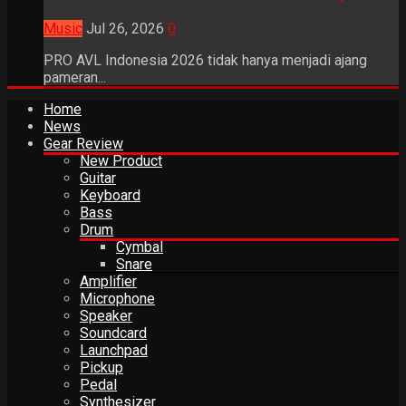
Music
Jul 26, 2026
0
PRO AVL Indonesia 2026 tidak hanya menjadi ajang
pameran...
Home
News
Gear Review
New Product
Guitar
Keyboard
Bass
Drum
Cymbal
Snare
Amplifier
Microphone
Speaker
Soundcard
Launchpad
Pickup
Pedal
Synthesizer