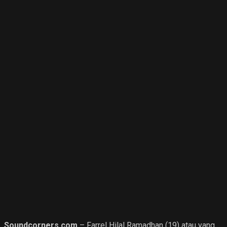
Soundcorners.com
– Farrel Hilal Ramadhan (19) atau yang