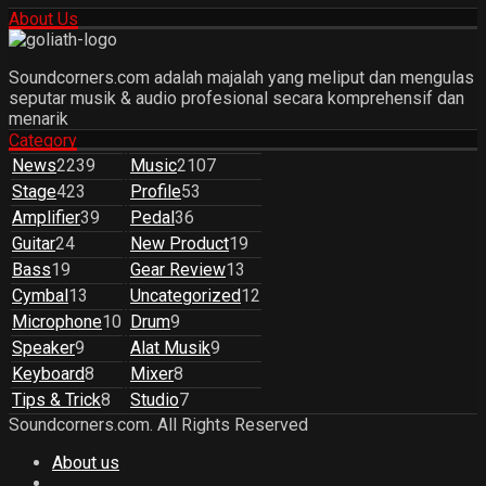
About Us
Soundcorners.com adalah majalah yang meliput dan mengulas
seputar musik & audio profesional secara komprehensif dan
menarik
Category
News
2239
Music
2107
Stage
423
Profile
53
Amplifier
39
Pedal
36
Guitar
24
New Product
19
Bass
19
Gear Review
13
Cymbal
13
Uncategorized
12
Microphone
10
Drum
9
Speaker
9
Alat Musik
9
Keyboard
8
Mixer
8
Tips & Trick
8
Studio
7
Soundcorners.com. All Rights Reserved
About us