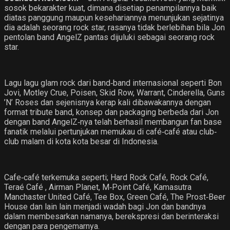
sosok bekarakter kuat, dimana disetiap penampilannya baik
diatas panggung maupun kesehariannya menunjukan sejatinya
dia adalah seorang rock star, rasanya tidak berlebihan bila Jon
pentolan band AngelZ pantas dijuluki sebagai seorang rock
star.
Lagu lagu glam rock dari band‐band internasional seperti Bon
Jovi, Motley Crue, Poisen, Skid Row, Warrant, Cinderella, Guns
’N’ Roses dan sejenisnya kerap kali dibawakannya dengan
format tribute band, konsep dan packaging berbeda dari Jon
dengan band AngelZ‐nya telah berhasil membangun fan base
fanatik melalui pertunjukan memukau di café‐café atau club‐
club malam di kota kota besar di Indonesia.
Cafe‐café terkemuka seperti; Hard Rock Café, Rock Café,
Teraé Café , Airman Planet, M‐Point Café, Kamasutra
Manchaster United Café, Tee Box, Green Café, The Prost‐Beer
House dan lain lain menjadi wadah bagi Jon dan bandnya
dalam membesarkan namanya, berekspresi dan berinteraksi
dengan para pengemarnya.