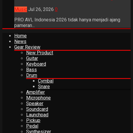
Music
Jul 26, 2026
0
PRO AVL Indonesia 2026 tidak hanya menjadi ajang
pameran...
Home
News
Gear Review
New Product
Guitar
Keyboard
Bass
Drum
Cymbal
Snare
Amplifier
Microphone
Speaker
Soundcard
Launchpad
Pickup
Pedal
Synthesizer