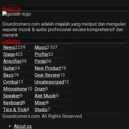
About Us
Soundcorners.com adalah majalah yang meliput dan mengulas
seputar musik & audio profesional secara komprehensif dan
menarik
Category
News
2239
Music
2107
Stage
423
Profile
53
Amplifier
39
Pedal
36
Guitar
24
New Product
19
Bass
19
Gear Review
13
Cymbal
13
Uncategorized
12
Microphone
10
Drum
9
Speaker
9
Alat Musik
9
Keyboard
8
Mixer
8
Tips & Trick
8
Studio
7
Soundcorners.com. All Rights Reserved
About us