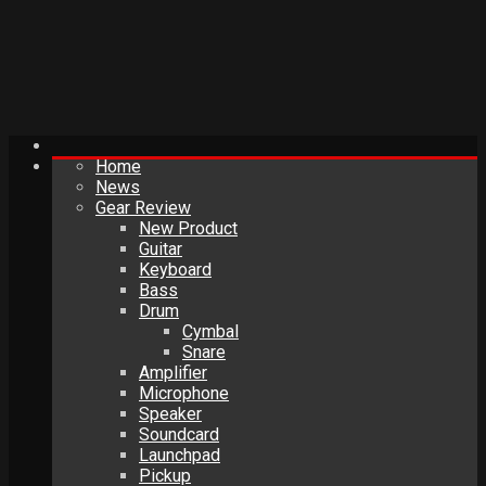
Home
News
Gear Review
New Product
Guitar
Keyboard
Bass
Drum
Cymbal
Snare
Amplifier
Microphone
Speaker
Soundcard
Launchpad
Pickup