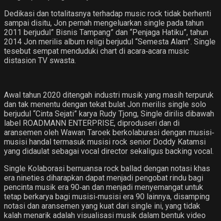
Dedikasi dan totalitasnya terhadap music rock tidak berhenti
sampai disitu, Jon pernah mengeluarkan single pada tahun
2011 berjudul” Bisnis Tampang” dan “Penjaga Hatiku”, tahun
2014 Jon merilis album religi berjudul “Semesta Alam”. Single
tesebut sempat menduduki chart di acara‐acara music
distasion TV swasta.
Awal tahun 2020 ditengah industri musik yang masih terpuruk
dan tak menentu dengan tekat bulat Jon merilis single solo
berjudul “Cinta Sejati” karya Rudy Tjong, Single dirilis dibawah
label ROADMANN ENTERPRISE, diproduseri dan di
aransemen oleh Wawan Taroek berkolaburasi dengan musisi‐
musisi handal termasuk musisi rock senior Doddy Katamsi
yang didaulat sebagai vocal director sekaligus backing vocal.
Single Kolaborasi bernuansa rock ballad dengan notasi khas
era nineties diharapkan dapat menjadi pengobat rindu bagi
pencinta musik era 90‐an dan menjadi menyemangat untuk
tetap berkarya bagi musisi‐musisi era 90 lainnya, disamping
notasi dan aransemen yang kuat dari single ini, yang tidak
kalah menarik adalah visualisasi musik dalam bentuk video