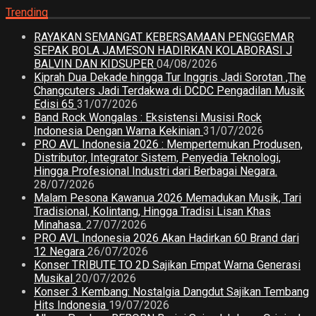
Trending
RAYAKAN SEMANGAT KEBERSAMAAN PENGGEMAR
SEPAK BOLA JAMESON HADIRKAN KOLABORASI J
BALVIN DAN KIDSUPER
04/08/2026
Kiprah Dua Dekade hingga Tur Inggris Jadi Sorotan ,The
Changcuters Jadi Terdakwa di DCDC Pengadilan Musik
Edisi 65
31/07/2026
Band Rock Wongalas : Eksistensi Musisi Rock
Indonesia Dengan Warna Kekinian
31/07/2026
PRO AVL Indonesia 2026 : Mempertemukan Produsen,
Distributor, Integrator Sistem, Penyedia Teknologi,
Hingga Profesional Industri dari Berbagai Negara.
28/07/2026
Malam Pesona Kawanua 2026 Memadukan Musik, Tari
Tradisional, Kolintang, Hingga Tradisi Lisan Khas
Minahasa.
27/07/2026
PRO AVL Indonesia 2026 Akan Hadirkan 60 Brand dari
12 Negara
26/07/2026
Konser TRIBUTE TO 2D Sajikan Empat Warna Generasi
Musikal
20/07/2026
Konser 3 Kembang: Nostalgia Dangdut Sajikan Tembang
Hits Indonesia
19/07/2026