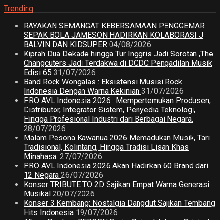
Trending
RAYAKAN SEMANGAT KEBERSAMAAN PENGGEMAR
SEPAK BOLA JAMESON HADIRKAN KOLABORASI J
BALVIN DAN KIDSUPER
04/08/2026
Kiprah Dua Dekade hingga Tur Inggris Jadi Sorotan ,The
Changcuters Jadi Terdakwa di DCDC Pengadilan Musik
Edisi 65
31/07/2026
Band Rock Wongalas : Eksistensi Musisi Rock
Indonesia Dengan Warna Kekinian
31/07/2026
PRO AVL Indonesia 2026 : Mempertemukan Produsen,
Distributor, Integrator Sistem, Penyedia Teknologi,
Hingga Profesional Industri dari Berbagai Negara.
28/07/2026
Malam Pesona Kawanua 2026 Memadukan Musik, Tari
Tradisional, Kolintang, Hingga Tradisi Lisan Khas
Minahasa.
27/07/2026
PRO AVL Indonesia 2026 Akan Hadirkan 60 Brand dari
12 Negara
26/07/2026
Konser TRIBUTE TO 2D Sajikan Empat Warna Generasi
Musikal
20/07/2026
Konser 3 Kembang: Nostalgia Dangdut Sajikan Tembang
Hits Indonesia
19/07/2026