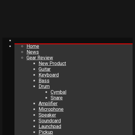
Home
News
Gear Review
New Product
Guitar
Keyboard
Bass
Drum
Cymbal
Snare
Amplifier
Microphone
Speaker
Soundcard
Launchpad
Pickup