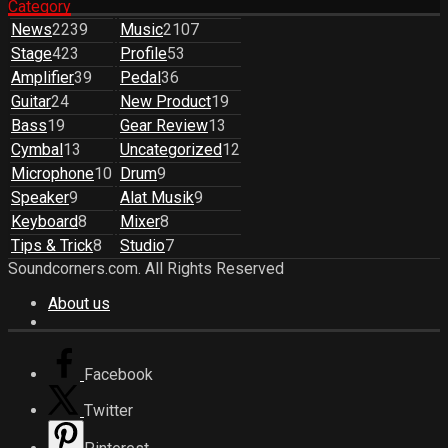
Category
News
2239
Music
2107
Stage
423
Profile
53
Amplifier
39
Pedal
36
Guitar
24
New Product
19
Bass
19
Gear Review
13
Cymbal
13
Uncategorized
12
Microphone
10
Drum
9
Speaker
9
Alat Musik
9
Keyboard
8
Mixer
8
Tips & Trick
8
Studio
7
Soundcorners.com. All Rights Reserved
About us
Facebook
Twitter