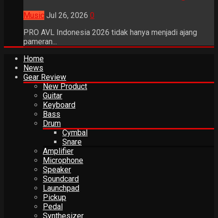
Music
Jul 26, 2026
0
PRO AVL Indonesia 2026 tidak hanya menjadi ajang
pameran...
Home
News
Gear Review
New Product
Guitar
Keyboard
Bass
Drum
Cymbal
Snare
Amplifier
Microphone
Speaker
Soundcard
Launchpad
Pickup
Pedal
Synthesizer