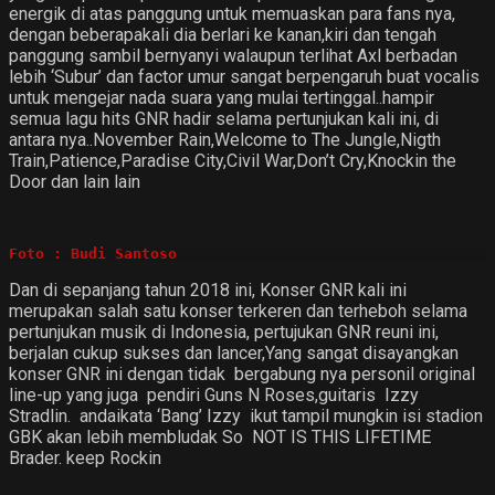
energik di atas panggung untuk memuaskan para fans nya,
dengan beberapakali dia berlari ke kanan,kiri dan tengah
panggung sambil bernyanyi walaupun terlihat Axl berbadan
lebih ‘Subur’ dan factor umur sangat berpengaruh buat vocalis
untuk mengejar nada suara yang mulai tertinggal..hampir
semua lagu hits GNR hadir selama pertunjukan kali ini, di
antara nya..November Rain,Welcome to The Jungle,Nigth
Train,Patience,Paradise City,Civil War,Don’t Cry,Knockin the
Door dan lain lain
Foto : Budi Santoso 
Dan di sepanjang tahun 2018 ini, Konser GNR kali ini
merupakan salah satu konser terkeren dan terheboh selama
pertunjukan musik di Indonesia, pertujukan GNR reuni ini,
berjalan cukup sukses dan lancer,Yang sangat disayangkan
konser GNR ini dengan tidak bergabung nya personil original
line-up yang juga pendiri Guns N Roses,guitaris Izzy
Stradlin. andaikata ‘Bang’ Izzy ikut tampil mungkin isi stadion
GBK akan lebih membludak So NOT IS THIS LIFETIME
Brader. keep Rockin