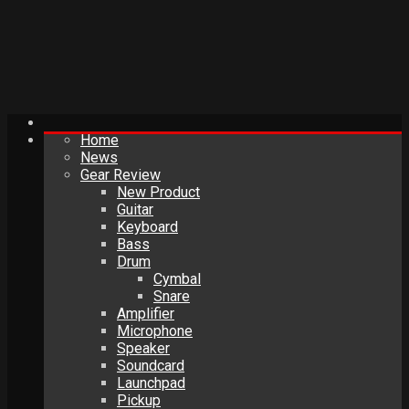
Home
News
Gear Review
New Product
Guitar
Keyboard
Bass
Drum
Cymbal
Snare
Amplifier
Microphone
Speaker
Soundcard
Launchpad
Pickup