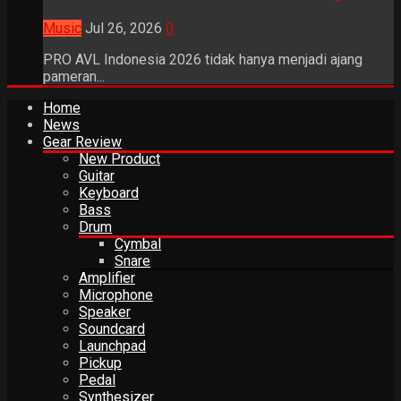
Music
Jul 26, 2026
0
PRO AVL Indonesia 2026 tidak hanya menjadi ajang
pameran...
Home
News
Gear Review
New Product
Guitar
Keyboard
Bass
Drum
Cymbal
Snare
Amplifier
Microphone
Speaker
Soundcard
Launchpad
Pickup
Pedal
Synthesizer