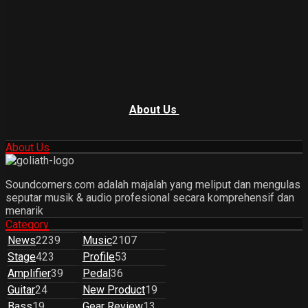
About Us
About Us
Soundcorners.com adalah majalah yang meliput dan mengulas
seputar musik & audio profesional secara komprehensif dan
menarik
Category
News
2239
Music
2107
Stage
423
Profile
53
Amplifier
39
Pedal
36
Guitar
24
New Product
19
Bass
19
Gear Review
13