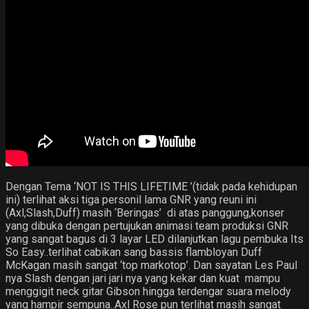
Dengan Tema ‘NOT IS THIS LIFETIME ’(tidak pada kehidupan
ini) terlihat aksi tiga personil lama GNR yang reuni ini
(Axl,Slash,Duff) masih ‘Beringas’ di atas panggung,konser
yang dibuka dengan pertujukan animasi team produksi GNR
yang sangat bagus di 3 layar LED dilanjutkan lagu pembuka Its
So Easy..terlihat cabikan sang bassis flambloyan Duff
McKagan masih sangat ‘top markotop’.
Dan sayatan Les Paul
nya Slash dengan jari jari nya yang kekar dan kuat mampu
menggigit neck gitar Gibson hingga terdengar suara melody
yang hampir sempuna..Axl Rose pun terlihat masih sangat