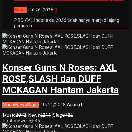
Music
Jul 26, 2026
0
PRO AVL Indonesia 2026 tidak hanya menjadi ajang
pameran...
Konser Guns N Roses: AXL
ROSE,SLASH dan DUFF
MCKAGAN Hantam Jakarta
Music
News
Stage
10/11/2018
Admin
0
Music
2072
News
2211
Stage
422
Post Views: 5,545