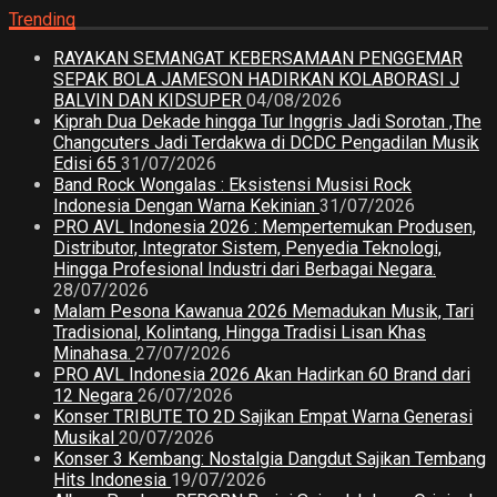
Trending
RAYAKAN SEMANGAT KEBERSAMAAN PENGGEMAR
SEPAK BOLA JAMESON HADIRKAN KOLABORASI J
BALVIN DAN KIDSUPER
04/08/2026
Kiprah Dua Dekade hingga Tur Inggris Jadi Sorotan ,The
Changcuters Jadi Terdakwa di DCDC Pengadilan Musik
Edisi 65
31/07/2026
Band Rock Wongalas : Eksistensi Musisi Rock
Indonesia Dengan Warna Kekinian
31/07/2026
PRO AVL Indonesia 2026 : Mempertemukan Produsen,
Distributor, Integrator Sistem, Penyedia Teknologi,
Hingga Profesional Industri dari Berbagai Negara.
28/07/2026
Malam Pesona Kawanua 2026 Memadukan Musik, Tari
Tradisional, Kolintang, Hingga Tradisi Lisan Khas
Minahasa.
27/07/2026
PRO AVL Indonesia 2026 Akan Hadirkan 60 Brand dari
12 Negara
26/07/2026
Konser TRIBUTE TO 2D Sajikan Empat Warna Generasi
Musikal
20/07/2026
Konser 3 Kembang: Nostalgia Dangdut Sajikan Tembang
Hits Indonesia
19/07/2026