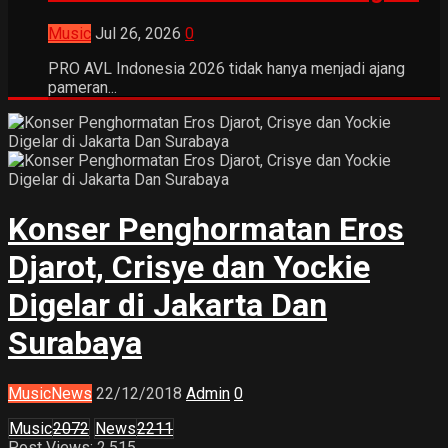
Music
Jul 26, 2026
0
PRO AVL Indonesia 2026 tidak hanya menjadi ajang
pameran...
Konser Penghormatan Eros
Djarot, Crisye dan Yockie
Digelar di Jakarta Dan
Surabaya
Music
News
22/12/2018
Admin
0
Music
2072
News
2211
Post Views: 2,515