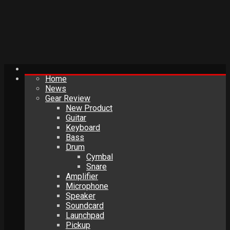
Home
News
Gear Review
New Product
Guitar
Keyboard
Bass
Drum
Cymbal
Snare
Amplifier
Microphone
Speaker
Soundcard
Launchpad
Pickup