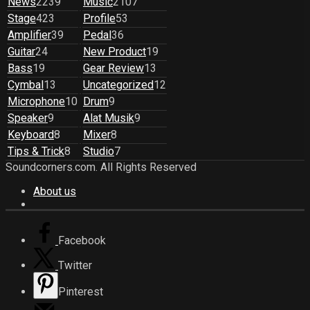
News
2239
Music
2107
Stage
423
Profile
53
Amplifier
39
Pedal
36
Guitar
24
New Product
19
Bass
19
Gear Review
13
Cymbal
13
Uncategorized
12
Microphone
10
Drum
9
Speaker
9
Alat Musik
9
Keyboard
8
Mixer
8
Tips & Trick
8
Studio
7
Soundcorners.com. All Rights Reserved
About us
Facebook
Twitter
Pinterest