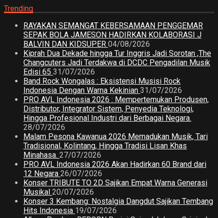
Trending
RAYAKAN SEMANGAT KEBERSAMAAN PENGGEMAR
SEPAK BOLA JAMESON HADIRKAN KOLABORASI J
BALVIN DAN KIDSUPER
04/08/2026
Kiprah Dua Dekade hingga Tur Inggris Jadi Sorotan ,The
Changcuters Jadi Terdakwa di DCDC Pengadilan Musik
Edisi 65
31/07/2026
Band Rock Wongalas : Eksistensi Musisi Rock
Indonesia Dengan Warna Kekinian
31/07/2026
PRO AVL Indonesia 2026 : Mempertemukan Produsen,
Distributor, Integrator Sistem, Penyedia Teknologi,
Hingga Profesional Industri dari Berbagai Negara.
28/07/2026
Malam Pesona Kawanua 2026 Memadukan Musik, Tari
Tradisional, Kolintang, Hingga Tradisi Lisan Khas
Minahasa.
27/07/2026
PRO AVL Indonesia 2026 Akan Hadirkan 60 Brand dari
12 Negara
26/07/2026
Konser TRIBUTE TO 2D Sajikan Empat Warna Generasi
Musikal
20/07/2026
Konser 3 Kembang: Nostalgia Dangdut Sajikan Tembang
Hits Indonesia
19/07/2026