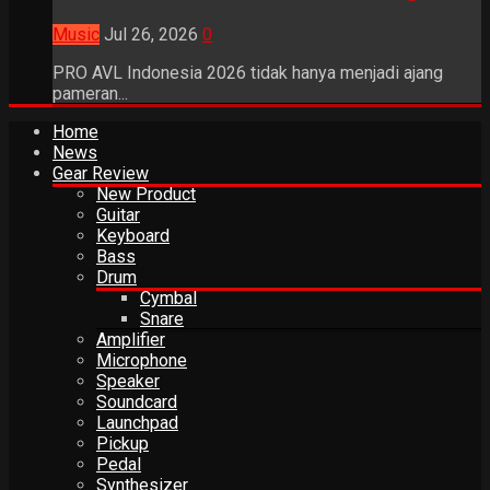
Music
Jul 26, 2026
0
PRO AVL Indonesia 2026 tidak hanya menjadi ajang
pameran...
Home
News
Gear Review
New Product
Guitar
Keyboard
Bass
Drum
Cymbal
Snare
Amplifier
Microphone
Speaker
Soundcard
Launchpad
Pickup
Pedal
Synthesizer