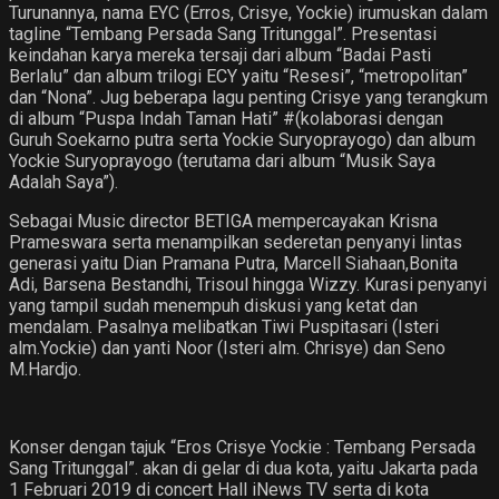
Turunannya, nama EYC (Erros, Crisye, Yockie) irumuskan dalam
tagline “Tembang Persada Sang Tritunggal”. Presentasi
keindahan karya mereka tersaji dari album “Badai Pasti
Berlalu” dan album trilogi ECY yaitu “Resesi”, “metropolitan”
dan “Nona”. Jug beberapa lagu penting Crisye yang terangkum
di album “Puspa Indah Taman Hati” #(kolaborasi dengan
Guruh Soekarno putra serta Yockie Suryoprayogo) dan album
Yockie Suryoprayogo (terutama dari album “Musik Saya
Adalah Saya”).
Sebagai Music director BETIGA mempercayakan Krisna
Prameswara serta menampilkan sederetan penyanyi lintas
generasi yaitu Dian Pramana Putra, Marcell Siahaan,Bonita
Adi, Barsena Bestandhi, Trisoul hingga Wizzy. Kurasi penyanyi
yang tampil sudah menempuh diskusi yang ketat dan
mendalam. Pasalnya melibatkan Tiwi Puspitasari (Isteri
alm.Yockie) dan yanti Noor (Isteri alm. Chrisye) dan Seno
M.Hardjo.
Konser dengan tajuk “Eros Crisye Yockie : Tembang Persada
Sang Tritunggal”. akan di gelar di dua kota, yaitu Jakarta pada
1 Februari 2019 di concert Hall iNews TV serta di kota