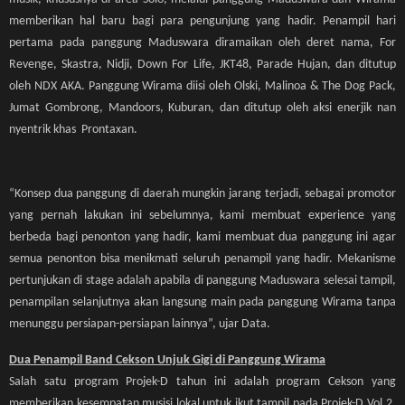
memberikan hal baru bagi para pengunjung yang hadir. Penampil hari
pertama pada panggung Maduswara diramaikan oleh deret nama, For
Revenge, Skastra, Nidji, Down For Life, JKT48, Parade Hujan, dan ditutup
oleh NDX AKA. Panggung Wirama diisi oleh Olski, Malinoa & The Dog Pack,
Jumat Gombrong, Mandoors, Kuburan, dan ditutup oleh aksi enerjik nan
nyentrik khas Prontaxan.
“Konsep dua panggung di daerah mungkin jarang terjadi, sebagai promotor
yang pernah lakukan ini sebelumnya, kami membuat experience yang
berbeda bagi penonton yang hadir, kami membuat dua panggung ini agar
semua penonton bisa menikmati seluruh penampil yang hadir. Mekanisme
pertunjukan di stage adalah apabila di panggung Maduswara selesai tampil,
penampilan selanjutnya akan langsung main pada panggung Wirama tanpa
menunggu persiapan-persiapan lainnya”, ujar Data.
Dua Penampil Band Cekson Unjuk Gigi di Panggung Wirama
Salah satu program Projek-D tahun ini adalah program Cekson yang
memberikan kesempatan musisi lokal untuk ikut tampil pada Projek-D Vol.2.