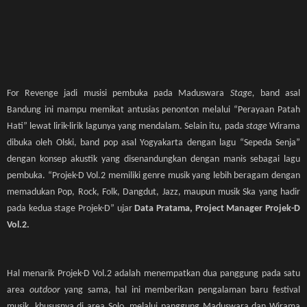
For Revenge jadi musisi pembuka pada Maduswara
Stage,
band asal
Bandung ini mampu memikat antusias penonton melalui “Perayaan Patah
Hati” lewat lirik-lirik lagunya yang mendalam. Selain itu, pada
stage
Wirama
dibuka oleh Olski, band pop asal Yogyakarta dengan lagu “Sepeda Senja”
dengan konsep akustik yang disenandungkan dengan manis sebagai lagu
pembuka. “Projek-D Vol.2 memiliki genre musik yang lebih beragam dengan
memadukan Pop, Rock, Folk, Dangdut, Jazz, maupun musik Ska yang hadir
pada kedua stage Projek-D” ujar
Data Pratama, Project Manager Projek-D
Vol.2.
Hal menarik Projek-D Vol.2 adalah menempatkan dua panggung pada satu
area
outdoor
yang sama, hal ini memberikan pengalaman baru festival
musik, khususnya di area Solo, melalui panggung Maduswara dan Wirama