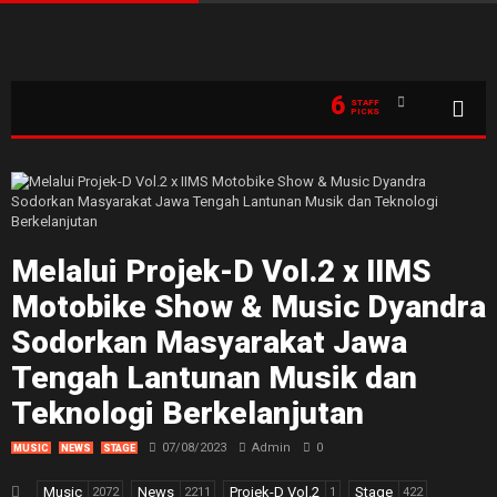
6
STAFF
PICKS
Melalui Projek-D Vol.2 x IIMS
Motobike Show & Music Dyandra
Sodorkan Masyarakat Jawa
Tengah Lantunan Musik dan
Teknologi Berkelanjutan
07/08/2023
Admin
0
MUSIC
NEWS
STAGE
Music
News
Projek-D Vol.2
Stage
2072
2211
1
422