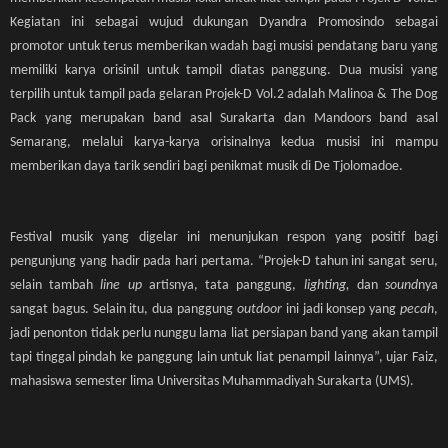
Kegiatan ini sebagai wujud dukungan Dyandra Promosindo sebagai
promotor untuk terus memberikan wadah bagi musisi pendatang baru yang
memiliki karya orisinil untuk tampil diatas panggung. Dua musisi yang
terpilih untuk tampil pada gelaran Projek-D Vol.2 adalah Malinoa & The Dog
Pack yang merupakan band asal Surakarta dan Mandoors band asal
Semarang, melalui karya-karya orisinalnya kedua musisi ini mampu
memberikan daya tarik sendiri bagi penikmat musik di De Tjolomadoe.
Festival musik yang digelar ini menunjukan respon yang positif bagi
pengunjung yang hadir pada hari pertama. “Projek-D tahun ini sangat seru,
selain tambah
line up
artisnya, tata panggung,
lighting,
dan
sound
nya
sangat bagus. Selain itu, dua panggung
outdoor
ini jadi konsep yang
pecah
,
jadi penonton tidak perlu nunggu lama liat persiapan band yang akan tampil
tapi tinggal pindah ke panggung lain untuk liat penampil lainnya”, ujar Faiz,
mahasiswa semester lima Universitas Muhammadiyah Surakarta (UMS).